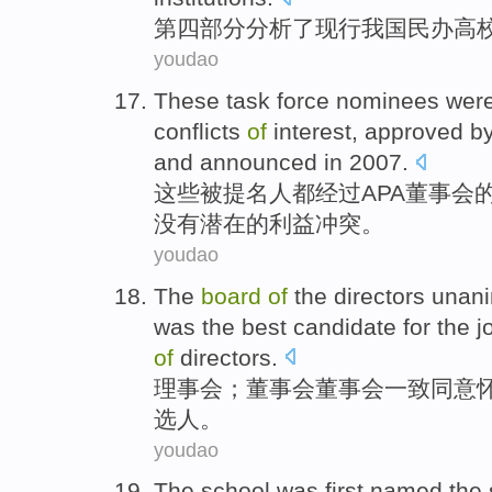
第四
部分
分析了
现行
我国
民办
高
youdao
These
task force nominees wer
conflicts
of
interest
,
approved
b
and
announced
in
2007.
这些
被
提名人
都
经过
APA
董事会
没有
潜在
的
利益
冲突
。
youdao
The
board
of
the directors
unan
was
the
best
candidate
for
the
j
of
directors.
理事会
；
董事会董事会
一致
同意
选人
。
youdao
The
school
was
first
named
the