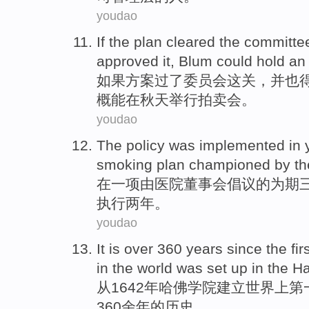
youdao
If
the
plan
cleared
the committe
approved
it,
Blum
could
hold
an
如果
方案
过了
委员会
这
关，
并
也
概
能
在
秋天
举行
拍卖会
。
youdao
The policy was
implemented
in
smoking
plan
championed
by
th
在
一
项
由
医院
董事会倡议
的
为期
执行
两
年。
youdao
It is over 360
years
since
the fir
in the
world
was
set up
in the
Ha
从1642
年
哈佛
学院
建立
世界上
第
360余年
的
历史。