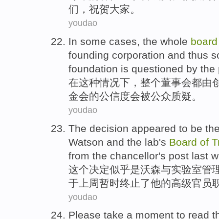
们
，
祝贺
大家
。
youdao
In
some
cases
,
the whole
boar
founding
corporation
and
thus
so
foundation
is
questioned
by
the 
在
这种
情况下
，
整个
董事会
都
由
金会
的
公信度
会
被
公众
质疑
。
youdao
The
decision
appeared to
be
the
Watson
and
the
lab
's
Board
of
T
from the
chancellor's
post
last 
这个
决定
似乎
是
沃森
与
实验室
管
于
上周
暂时
终止了
他
的
高级
官员
youdao
Please
take
a
moment
to
read
t