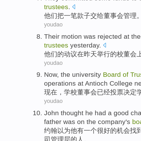
trustees
.
他们
把一
笔款子
交给
董事会
管理
youdao
Their
motion
was
rejected
at
the
trustees
yesterday
.
他们
的
动议
在
昨天
举行
的
校董会
youdao
Now
, the
university
Board
of
Tru
operations at Antioch College
ne
现在
，
学校
董事会
已经
投票
决定
youdao
John
thought
he
had
a
good
ch
father
was
on
the company
's
bo
约翰
以为
他
有
一个
很好的
机会
找
司管理层的人。