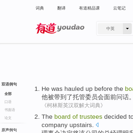
词典
翻译
有道精品课
云笔记
中英
有道 - 网易旗下搜索
双语例句
He
was
hauled up
before the
bo
全部
他
被
带
到了
托管委员会面前问话
口语
《柯林斯英汉双解大词典》
书面语
The
board
of
trustees
decided
t
论文
company
upstairs.
原声例句