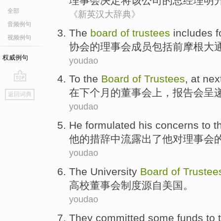
理事会
决定
将
该
公司
的
总经理
明
全部
《新英汉大辞典》
音频例句
The
board
of
trustees
includes
f
视频例句
协会
的
理事会成员
包括
前
摩根大通
权威例句
youdao
To the
Board
of
Trustees
, at
nex
go
在下个
月
的
董事会
上，报告会呈
返回词典
top
youdao
He
formulated
his
concerns
to
t
他
的
措辞中流露出了
他
对
理事会
youdao
The University
Board
of
Trustee
高校
董事会
制度
源自
美国
。
youdao
They
committed some
funds
to 