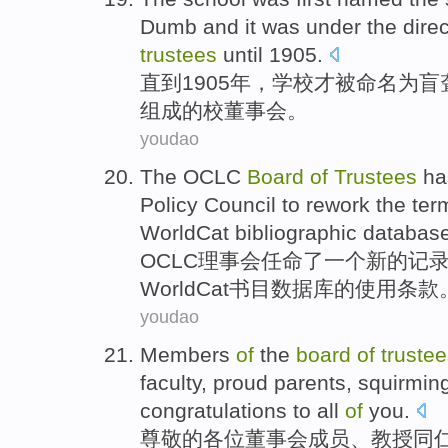
Dumb and it was under the dire
trustees
until
1905.
直到
1905年，
学校
才
被
命名
为
盲
组成
的
校
董事会
。
youdao
The OCLC
Board
of
Trustees
ha
Policy
Council
to rework the
ter
WorldCat
bibliographic
databas
OCLC
理事会
任命
了
一个
新的
记
WorldCat
书目
数据库
的使用
条款
youdao
Members
of
the
board
of
truste
faculty
,
proud
parents
, squirmin
congratulations to
all
of
you.
尊敬
的
各位
董事会
成员
、
教授
同