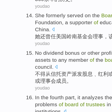
youdao
She
formerly served
on the
Boa
Foundation
, a
supporter
of
educ
China.
她
还
曾
任美国
岭南
基金会
理事
，
youdao
No dividend
bonus
or
other
profi
assets
to any
member
of
the
bo
council
.
不得
从
信托
资产
派发股息﹑
红利
或
理事会
成员
。
youdao
In the
fourth
part
, it
analyzes
th
problems
of
board
of
trustees
i
institutions
.