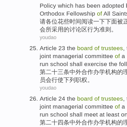
Policy which
has
been
adopted 
Orthodox Fellowship
of
All Sain
请各位
花
些
时间
阅读一下
下面
被
会
所
采用
的
讨论
区
行为
准则
。
youdao
Article 23
the
board
of
trustees
,
joint
managerial
committee
of
a
run school
shall exercise
the fo
第二十三
条
中外合作
办学
机构
的
员会
行使
下列
职权
。
youdao
Article 24
the
board
of
trustees
,
joint
managerial
committee
of
a
run school shall meet
at least
o
第二十四
条
中外合作
办学机构
的