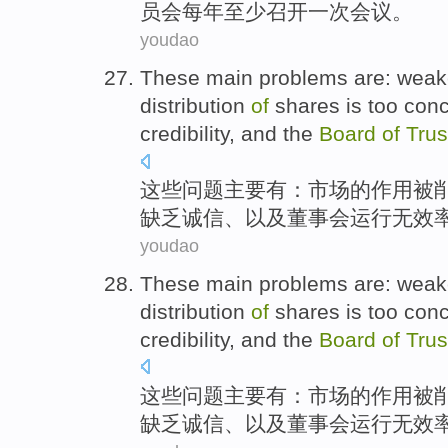
员会
每年
至少
召开一
次
会议。
youdao
These
main
problems
are
:
weak
distribution
of
shares
is too
conc
credibility
,
and
the
Board
of
Trus
这些
问题
主要
有
：
市场
的
作用
被
缺乏
诚信
、
以及
董事会
运行
无
效
youdao
These
main
problems
are
:
weak
distribution
of
shares
is too
conc
credibility
,
and
the
Board
of
Trus
这些
问题
主要
有
：
市场
的
作用
被
缺乏
诚信
、
以及
董事会
运行
无
效