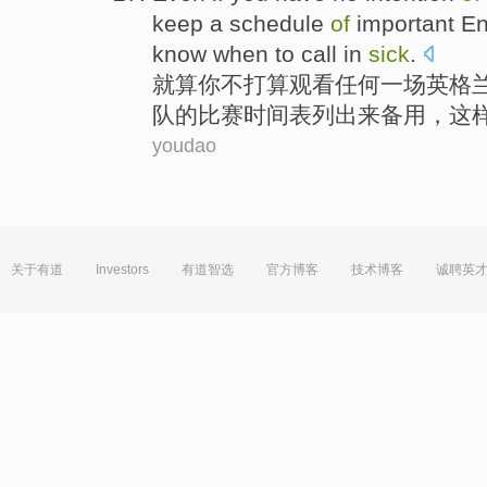
keep
a
schedule
of
important
En
know
when
to
call in
sick
.
就算
你
不
打算
观看
任何
一
场
英格
队的比赛
时间表
列出来备用
，
这
youdao
关于有道
Investors
有道智选
官方博客
技术博客
诚聘英