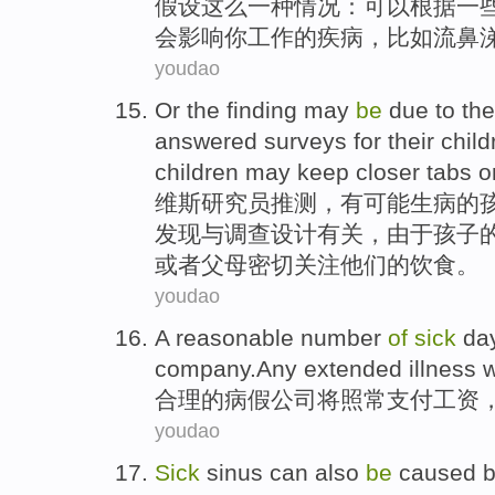
假设
这么
一种
情况：可以根据一
会影响你
工作
的
疾病
，
比如流鼻
youdao
Or
the
finding
may
be
due
to th
answered
surveys
for
their
child
children may
keep closer tabs
o
维斯研究员推测，
有
可能
生病
的
发现
与
调查
设计
有关，
由于
孩子
或者父母
密切
关注
他们
的
饮食
。
youdao
A
reasonable
number
of
sick
da
company.Any
extended
illness w
合理
的
病假
公司
将
照常支付工资
youdao
Sick
sinus
can also
be
caused