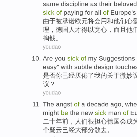
same
discipline
as
their
beloved
sick
of
paying
for
all
of
Europe's
由于
被
承诺
欧元
将
会
用
和
他们
心
理
，德国人才得以宽心，
而且
他
掏钱。
youdao
Are
you
sick
of
my
Suggestions
easy
"
with
subtle
design
touche
是否
你
已经
厌倦
了
我
的
关于
微妙
议
？
youdao
The
angst
of
a decade
ago
,
when
might
be
the
new
sick
man
of
E
二十
年前
，
人们
很
担心
德国
会
成
个疑云
已经
大部分散去。