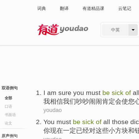
词典
翻译
有道精品课
云笔记
中英
有道 - 网易旗下搜索
双语例句
I
am sure
you
must
be
sick
of
al
全部
我
相信
我们
吵吵闹闹
肯定
会
使
您
口语
youdao
书面语
You
must
be
sick
of
all those
di
论文
你
现在
一定
已经
对
这些
小方块
和
原声例句