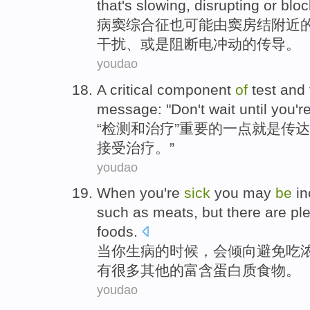
that's
slowing
,
disrupting
or
bloc
病
窦
综合征
也
可能
由
窦
房结
附近
干扰
、
或是
阻断
电
冲动
的
传导。
youdao
A
critical
component
of
test
and
message
: "
Don't
wait until
you'r
“
检测
和
治疗
”
重要
的
一点
就是
传达
接受治疗。”
youdao
When
you
're
sick
you
may
be
in
such as
meats
,
but
there are
pl
foods
.
当
你
生病
的时候，
会
倾向
避免
吃
有
很多
其他
的
富含
蛋白质食物。
youdao