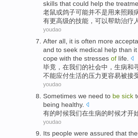
skills
that
could
help
the
treatme
老鼠
或
鸽子
可能
并
不是
用来照顾
有
更
高级
的
技能
，
可以
帮助
治疗
youdao
After all
, it
is often
more
accepta
and
to seek
medical
help
than
it
cope with
the
stresses
of
life
.
毕竟
，
在
我们
的
社会
中，
生病
和
不能
应付
生活
的
压力
更
容易被接
youdao
Sometimes
we
need to
be
sick
being
healthy
.
有的时候
我们
在
生病
的
时候才
开
youdao
Its people
were
assured that
the