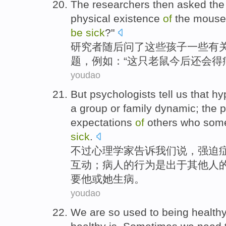
The researchers
then
asked
the
physical
existence
of
the
mouse
be
sick
?"
研究者
随后
问
了
这些
孩子一些
有
题
，
例如
：“
这
只老鼠今后
还
会
得
youdao
But
psychologists
tell
us
that
hy
a
group
or
family
dynamic
; the
p
expectations
of
others
who
som
sick
.
不过
心理学家
告诉
我们
说，
强迫
互动
；
病人
的
行为是
出于
其他人
要
他
或
她
生病
。
youdao
We
are so used to
being
health