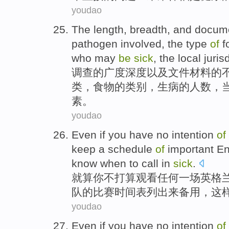
youdao
The length,
breadth
,
and
docume
pathogen involved
, the
type
of
f
who
may
be
sick
,
the local
juris
调查
的
广度
深度
以及
文件材料
的
类
，
食物
的
类别，
生病
的
人数
，
素
。
youdao
Even if
you
have no
intention
of
keep
a
schedule
of
important
En
know
when
to
call in
sick
.
就算
你
不
打算
观看
任何
一
场
英格
队的比赛
时间表
列出来备用
，
这
youdao
Even if
you
have no
intention
of