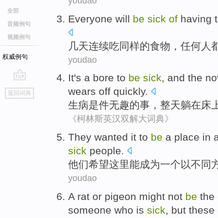
youdao
全部
Everyone
will
be
sick
of
having
音频例句
视频例句
几天
连续
吃
同样
的
食物
，
任何人
权威例句
youdao
It
's
a bore
to
be
sick
, and
the
no
go
wears off
quickly
.
返回词典
top
生病
是
件
无趣
的
事，
整天躺
在
床
《柯林斯英汉双解大词典》
They
wanted
it
to
be
a
place
in 
sick
people
.
他们
希望
这里
能
成为
一个
以
不同
youdao
A rat
or
pigeon
might
not
be
the
someone who is
sick
,
but
these