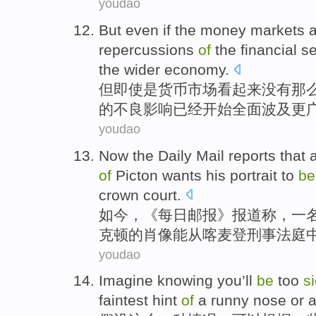
youdao
But
even if
the
money
markets
repercussions
of
the
financial
se
the
wider
economy
.
但
即使
是
货币
市场
看起来
没有那
的
不良
影响
已经
开始
全面
波及
更
youdao
Now
the
Daily
Mail
reports
that
of
Picton
wants his
portrait
to
be
crown
court
.
如今
，《
每日
邮报》
报道
称，
一
克顿的
肖像
能
从
喀麦登刑事法庭
youdao
Imagine
knowing
you
’ll
be
too
s
faintest hint
of
a
runny
nose or