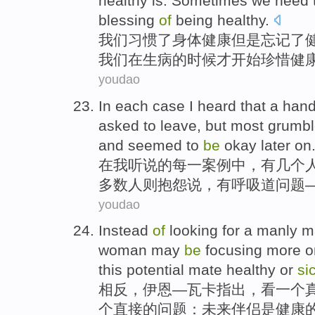
healthy
is
.
Sometimes
we
need
blessing
of
being
healthy
.
我们
习惯
了身体
健康
但是
忘记
了
我们
在
生病
的时候才
开始
珍惜健
youdao
In
each
case
I
heard that
a
hand
asked
to
leave
,
but
most
grumb
and
seemed to
be
okay
later
on
在
我
听说
的
每一
案例中
，
有几个
多数
人则抱怨说
，
有
呼吸道
问题
youdao
Instead
of
looking for
a
manly
m
woman
may
be
focusing
more
o
this
potential
mate
healthy
or
si
相反
，伊恩—瓦卡
指出
，
看
一个
个
直接的
问题
：
未来
伴侣
是
健康