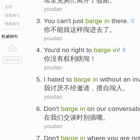
埃里克
匆忙
离开
了
驳船
。
全部
youdao
音频例句
You
can't
just
barge
in
there.
视频例句
你
不能
就
这样
闯进
去了。
权威例句
youdao
You
'd
no
right
to
barge
in
!
go
你
没有
权利
瞎闯
！
返回词典
top
youdao
I
hated
to
barge
in
without
an
in
我
讨厌
不
经
邀请
，擅自
闯入
。
youdao
Don't
barge
in
on
our
conversat
在
我们
交谈时
别
插嘴
。
youdao
Don't
barge
in
where
you
are
no