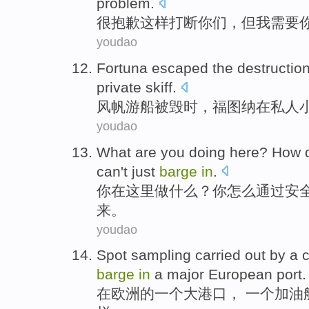
problem
.
很
抱歉
这样
打断你们
，
但
我
需要
youdao
Fortuna
escaped
the
destructio
private
skiff
.
风帆
游船
被毁
时，福图纳
在
私人
youdao
What are
you
doing
here
?
How
d
can't
just
barge
in
.
你
在这里
做
什么？你
怎么
通过
安
来。
youdao
Spot
sampling
carried out
by
a
barge
in
a
major
European
port
.
在
欧洲
的
一
个
大
港口
， 一个
加油