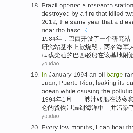
Brazil
opened
a
research statio
destroyed
by a
fire
that
killed
tw
2012,
the same year
that a dies
near
the
base
.
1984年，
巴西
开设了
一
个研究站
研究站
基本上
被
烧毁
，
两
名
海军
满载柴油的
巴西
驳船
在
该
基地
附
youdao
In
January
1994
an
oil
barge
ra
Juan
,
Puerto Rico
,
leaking
its
ca
ocean
while causing the
polluti
1994年
1月
，
一
艘
油驳
船在
波多
仑
的
货物
泄漏
到
海洋
中，并
污染
youdao
Every
few months
,
I
can
hear
th