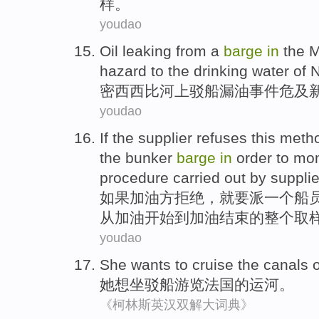
样
。
youdao
Oil leaking from
a
barge
in
the
M
hazard to the
drinking water
of
N
密西西比河
上
驳船
漏油事件危及
youdao
If
the supplier
refuses
this met
the
bunker
barge
in
order to
mon
procedure
carried out
by supplie
如果
加油
方
拒绝
，
就要
派
一个
船
从
加油
开始
到加油
结束
的
整个取
youdao
She
wants to
cruise
the
canals
o
她
想
坐
驳船
游览
法国
的
运河
。
《柯林斯英汉双解大词典》