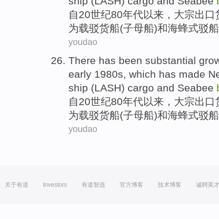
ship
(LASH) cargo
and
Seabee
自
20世纪80
年代
以来
，
大宗
出口
为载
驳
货船
(子母船)
和
海蜂式驳船
youdao
There
has been
substantial gro
early 1980
s
, which has
made
N
ship
(LASH) cargo
and
Seabee
自
20世纪80
年代
以来
，
大宗
出口
为载
驳
货船
(子母船)
和
海蜂式驳船
youdao
关于有道
Investors
有道智选
官方博客
技术博客
诚聘英