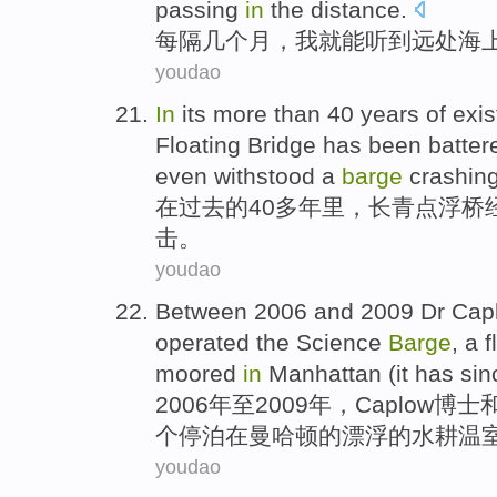
passing
in
the distance
.
每隔
几个
月，
我
就能
听到
远处
海
youdao
In
its more than
40
years
of
exis
Floating Bridge
has been
batter
even
withstood
a
barge
crashing 
在
过去
的
40
多年里
，
长青
点
浮桥
击
。
youdao
Between 2006 and 2009
Dr Cap
operated
the
Science
Barge
,
a
f
moored
in
Manhattan
(
it has sin
2006年至2009年，Caplow
博士
个
停泊
在
曼哈顿
的
漂浮
的
水耕
温
youdao