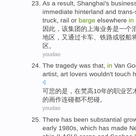
As
a
result
,
Shanghai
's
busines
immediate hinterland
and trans-
truck
,
rail
or
barge
elsewhere
in
因此
，该集团的
上海
业务
是
一个
地区，又
通过
卡车
、
铁路
或
驳船
区。
youdao
The
tragedy
was
that,
in
Van Go
artist
,
art
lovers
wouldn't
touch
h
可悲
的
是
，
在
梵高
10
年
的
职业
艺
的
画作
连
碰
都
不想
碰。
youdao
There
has been
substantial gro
early 1980
s
, which has
made
N