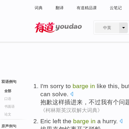
词典
翻译
有道精品课
云笔记
中英
有道 - 网易旗下搜索
双语例句
I'm sorry
to
barge
in
like this,
bu
全部
can
solve
.
口语
抱歉
这样插
进来，
不过
我
有
个
问
书面语
《柯林斯英汉双解大词典》
论文
Eric
left
the
barge
in
a hurry
.
原声例句