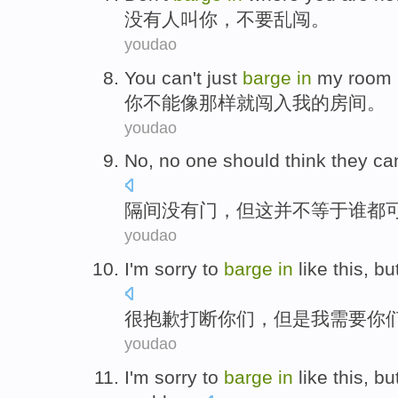
没有
人叫
你
，
不要
乱
闯
。
youdao
You
can't
just
barge
in
my
room
你
不能
像
那样
就
闯入
我
的
房间
。
youdao
No
,
no
one should think they
ca
隔间
没有
门，但这
并不
等于谁都
youdao
I'm sorry
to
barge
in
like
this,
bu
很
抱歉
打断
你们，
但是
我
需要
你
youdao
I'm sorry
to
barge
in
like this,
bu