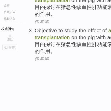
transplantation
on the
pig
with a
全部
目的
探讨
在
猪
急性
缺血性
肝功能
音频例句
的
作用
。
视频例句
youdao
权威例句
Objective
to study
the
effect
of
a
transplantation
on the
pig
with a
目的
探讨
在
猪
急性
缺血性
肝功能
go
返回词典
top
的
作用
。
youdao