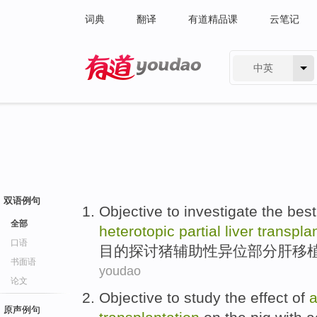
词典
翻译
有道精品课
云笔记
中英
有道 - 网易旗下搜索
双语例句
Objective
to investigate
the
best
全部
heterotopic
partial
liver
transpla
口语
目的
探讨
猪
辅助性
异位
部分
肝
移
书面语
youdao
论文
Objective
to study
the
effect
of
a
原声例句