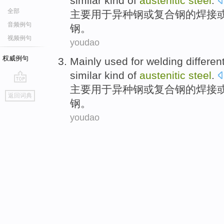
similar kind
of
austenitic
steel
.
全部
主要
用于
异种
钢
或
复合
钢
的
焊接
音频例句
钢。
视频例句
youdao
权威例句
Mainly
used for
welding
differen
similar kind
of
austenitic
steel
.
主要
用于
异种
钢
或
复合
钢
的
焊接
go
返回词典
top
钢。
youdao