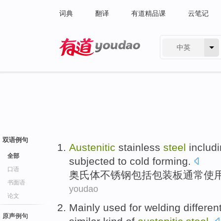
词典
翻译
有道精品课
云笔记
中英
有道 - 网易旗下搜索
双语例句
Austenitic
stainless
steel
includ
全部
subjected to
cold
forming
.
口语
奥氏体
不锈钢
包括
包装
板
通常
使
书面语
youdao
论文
Mainly
used for
welding
differen
原声例句