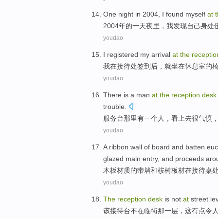
One
night
in 2004,
I
found
myself
at
2004年
的
一
天夜里
，
我
发现
自己
身处
youdao
I
registered my
arrival
at
the
recepti
我
在
接待处
签到后
，
就坐
在
休息室
的
youdao
There
is
a
man
at
the
reception
desk
trouble
.
服务台
那里
有
一个
人
，
看上去
很
气愤
youdao
A
ribbon
wall
of
board
and
batten
euc
glazed
main
entry
, and proceeds ar
木板
材质
的
带
墙
和
桉树
板材
在
接待
桌
youdao
The
reception
desk
is not
at
street
le
该
接待
台
不在
临街
那
一
层
，这有点
令