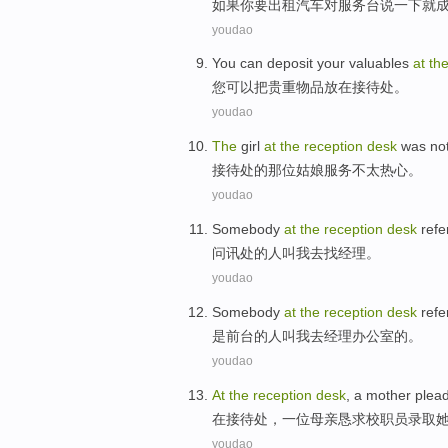
如果
你
要
出租
汽车
对服务台
说一下就
youdao
You
can
deposit your valuables
at
th
您
可以
把
贵重
物品放在接待处。
youdao
The
girl
at
the
reception
desk
was no
接待处
的
那位
姑娘服务
不
太
热心。
youdao
Somebody
at
the
reception
desk
refe
问讯处
的
人叫
我
去
找经理
。
youdao
Somebody
at
the
reception
desk
refe
是
前台
的人
叫
我
去
经理
办公室
的。
youdao
At
the
reception
desk
,
a
mother
plead
在
接待处
，
一位
母亲
恳求
校
职员
录取
youdao