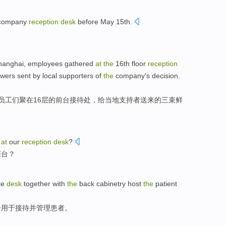
company
reception
desk
before
May
15th
.
hanghai
,
employees
gathered
at
the
16th
floor
reception
owers
sent by
local
supporters
of
the
company's decision.
员工们
聚
在
16
层
的前台
接待处
，给
当地
支持者
送来
的
三
束
鲜
f
at
our
reception
desk
?
柜台？
ke
desk
together with
the
back
cabinetry
host
the
patient
子用于
接待
并
管理
患者
。