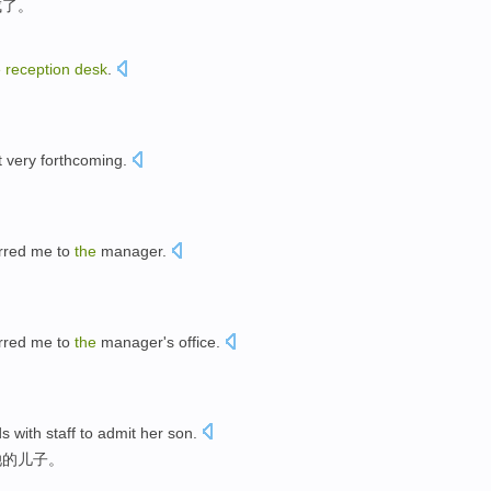
成了
。
e
reception
desk
.
t
very
forthcoming
.
rred
me
to
the
manager
.
rred
me
to
the
manager
's office
.
s with
staff
to admit
her
son
.
她
的
儿子
。