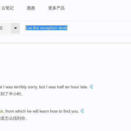
云笔记
惠惠
更多产品
英
t I
was terribly
sorry
, but I was
half an
hour
late
.
迟到了
半
小时
。
sk
,
from
which
he
will
learn
how to
find
you
.
知道
怎么
找到
你。