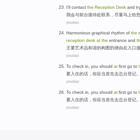
I'll
contact
the
Reception
Desk
and
tr
我会
与
前台
接待处联系，
尽量
马上
给
youdao
Harmonious
graphical
rhythm
of
the
reception
desk
at
the
entrance
and
t
主要
艺术品
和谐
的
构图
韵律
由
在
入口
youdao
To
check in
,
you
should
at
first
go to
要
入住
的话，
你
应当
首先
去
总台
登记
youdao
To
check in
,
you
should
at
first
go to
要
入住
的话，
你
应当
首先
去
总台
登记
youdao