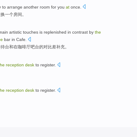
y to
arrange
another
room
for
you
at
once
.
您
换一个
房间
。
main
artistic
touches
is replenished
in
contrast
by
the
he
bar
in
Cafe
.
接待
台
和
在
咖啡厅
吧台的
对比
差
补充。
the
reception
desk
to
register
.
。
the
reception
desk
to
register
.
。