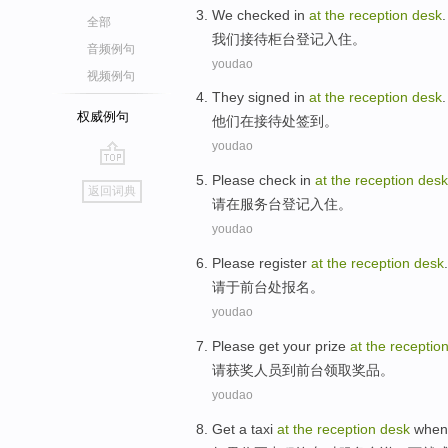
We
checked
in
at
the
reception
desk
.
全部
我们
接待
柜台
登记
入住。
音频例句
youdao
视频例句
They
signed
in
at
the
reception
desk
.
权威例句
他们
在
接待处
签到。
youdao
go
Please
check
in
at
the
reception
desk
返回词典
top
请
在
服务台登记入住。
youdao
Please
register
at
the
reception
desk
.
请
于
前台
处报名。
youdao
Please
get your
prize
at
the
receptio
请
获奖
人员到
前台
领取奖品。
youdao
Get
a taxi
at
the
reception
desk
when