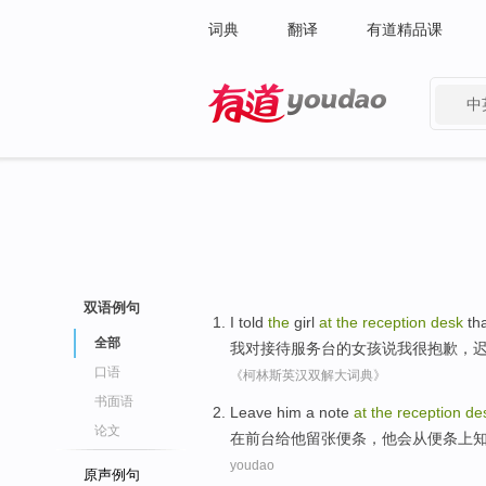
词典
翻译
有道精品课
中
有道 - 网易旗下搜索
双语例句
I
told
the
girl
at
the
reception
desk
tha
全部
我
对
接待
服务台的
女孩
说我
很
抱歉
，
口语
《柯林斯英汉双解大词典》
书面语
Leave
him
a note
at
the
reception
de
论文
在
前台
给
他
留
张
便条，
他
会
从
便条上
youdao
原声例句