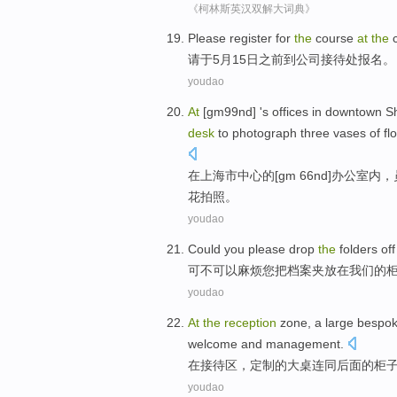
《柯林斯英汉双解大词典》
Please
register for
the
course
at
the
请
于
5
月15日
之前
到
公司
接待处
报名
。
youdao
At
[
gm99nd
] 's
offices
in downtown S
desk
to
photograph
three
vases of
fl
在
上海市
中心的[gm 66
nd
]
办公室内
，
花
拍照
。
youdao
Could
you please
drop
the
folders
of
可不可以
麻烦
您
把
档案
夹放在我们的
youdao
At
the
reception
zone
, a
large
bespo
welcome
and
management
.
在
接待
区
，
定制的
大
桌
连同
后面
的
柜
youdao