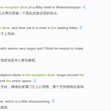
the
reception
desk
of
a
filthy
hotel
in
Wolverhampton
.
伍尔弗汉普顿
一
个
脏乱
的
旅店
里的
前台
。
on
desk
, and
then sat
in
a
chair
in
the
waiting
lobby
.
椅子上
等候
。
who
seems
very
angry
and
I
think
he
means
to
make
，
我
想
他
是存心
要
找麻烦。
alyptus
starts
at
the
reception
desk
,
wraps
around
the
ound
the
entire
space
.
处
开始，
缠绕
在
玻璃门
主
入口
周围
，
整个
空间
都有此装饰。
vel
,
which
is a little
disconcerting
.
人困惑
。