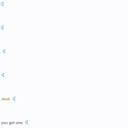
.
n
desk
.
you
get
one
.