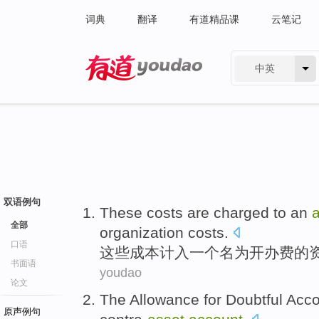
词典
翻译
有道精品课
云笔记
中英
有道 - 网易旗下搜索
双语例句
These
costs
are charged
to
an
全部
organization costs.
口语
这些
成本
计入
一个
名为
开办费的
书面语
youdao
论文
The Allowance for Doubtful Acc
原声例句