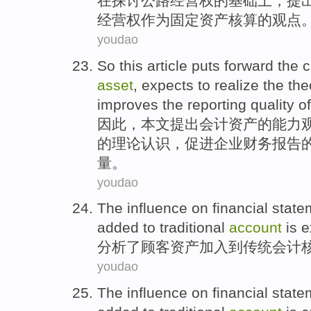
在
探讨
公路
经营权的
基础上
，提
经营权
作为
固定
资产
核算
的观点
youdao
So
this article
puts forward
the
c
asset
,
expects
to
realize
the
the
improves
the
reporting
quality
of
因此
，
本文
提出
会计
资产
的
能力
的
理论
认识
，
促进
企业
财务
报告
量
。
youdao
The
influence
on
financial
state
added
to
traditional
account
is e
分析了
顾客
资产
加入
到
传统
会计
youdao
The
influence
on
financial
state