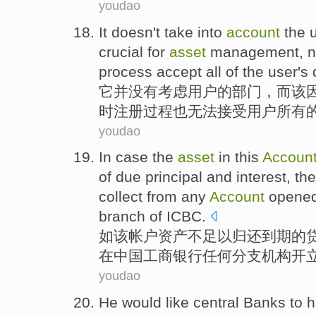
youdao
It
doesn
't
take into
account
the
crucial
for
asset
management
,
n
process
accept
all
of
the
user
's
d
它
并
没有
考虑
用户
的
部门
，
而该
时
注册
过程
也
无法
接受
用户
所有
youdao
In case
the
asset
in
this
Accoun
of
due
principal and interest,
th
collect
from
any
Account
opene
branch
of
ICBC
.
如
该
帐户
资产
不足以
归还
到期
的
在
中国
工商
银行
任何
分支机构
开
youdao
He
would like
central Banks
to
h