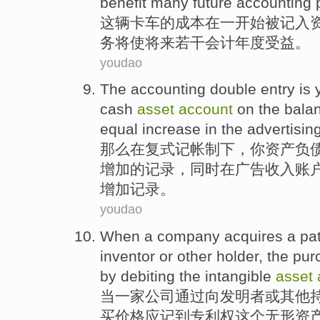
benefit
many
future
accounting
p
这辆卡车
的
成本
在一
开始
被
记入
务
将
使
将来
若干会计年度
受益
。
youdao
The
accounting
double entry
is
cash
asset
account
on
the
bala
equal
increase
in
the advertisin
那么
在
复式
记帐
制下，
你
资产
负
增加
的
记录
，同时在
广告
收入账
增加记录。
youdao
When
a company
acquires
a
pa
inventor
or
other
holder
, the
pur
by debiting
the
intangible
asset
当
一家
公司
通过
向
发明者
或
其他
买
价格
应
记
到
专利权这个无形资