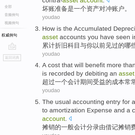
contra-
asset
account
.
全部
坏账准备
是
一
个资产
对冲
账户。
音频例句
youdao
视频例句
How is the Accumulated
Depreci
权威例句
asset
accounts
you
have
seen
i
累计
折旧
科目
与
你
以前
见过
的
哪
youdao
go
返回词典
top
A
cost
that
will benefit
more tha
is
recorded
by
debiting
an
asset
超过
一
个
会计
期间
受益
的
成本
常
youdao
The
usual
accounting
entry
for
a
to amortization
Expense
and
a c
account
.
摊
销
的
一般
会计
分录
由
借
记摊销