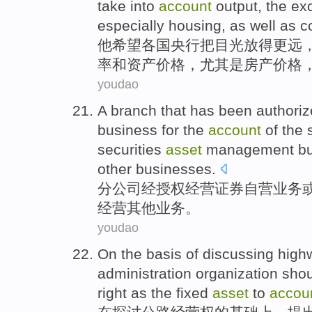
take into
account
output
, the
ex
especially
housing
,
as well as
c
他
希望
各国
央行
把目光放
得
更远
率
和
资产
价格
，
尤其是
房产价格
youdao
A branch
that
has been authori
business
for the
account
of
the
securities
asset
management
b
other
businesses
.
分公司
经
授权
经营
证券
自营
业务
经营
其他
业务。
youdao
On
the
basis
of discussing
high
administration
organization
shou
right
as the
fixed
asset
to
accou