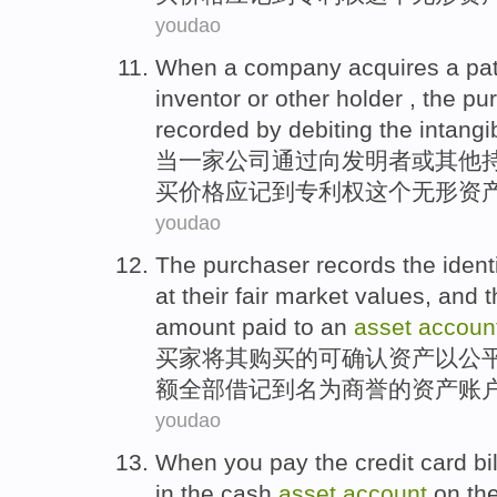
youdao
When
a company
acquires
a
pa
inventor
or
other
holder
, the
pu
recorded
by debiting
the
intangi
当
一家
公司
通过
向
发明者
或
其他
买
价格
应
记
到
专利权这个无形资
youdao
The
purchaser
records
the
ident
at
their
fair
market values
, and
t
amount
paid
to
an
asset
accoun
买家
将
其
购买
的
可确认
资产
以
公
额
全部
借
记
到
名为
商誉
的
资产
账
youdao
When
you
pay
the
credit card
bil
in
the
cash
asset
account
on
th