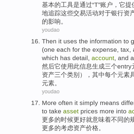
基本
的
工具
是
通过
“
T
”
账户
，
它
提
地
追踪
这些
交易
活动对于
银行
资
的
影响
。
youdao
Then
it
uses
the
information
to
g
(one
each
for the
expense
,
tax
,
which
has
detail
,
account
,
and
a
然后
它
使用
此
信息
生成
三
个
entry
资产
三个
类别
），
其中
每个
元素
元素。
youdao
More
often
it simply
means
diff
to take
asset
prices
more
into
a
更多
的
时候
更好
就
意味着
不同
的
更多的
考虑
资产
价格
。