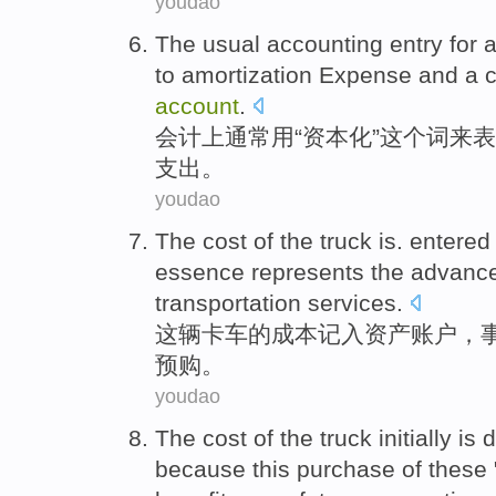
youdao
The
usual
accounting
entry for 
to amortization
Expense
and
a c
account
.
会计
上通常
用“资本化”这个词
来
表
支出。
youdao
The
cost
of
the
truck
is.
entered
essence
represents
the
advanc
transportation
services
.
这辆卡车
的
成本
记入
资产
账户
，
预购
。
youdao
The
cost
of
the
truck
initially
is 
because
this
purchase
of
these