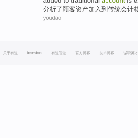
added
to
traditional
account
is e
分析了
顾客
资产
加入
到
传统
会计
youdao
关于有道
Investors
有道智选
官方博客
技术博客
诚聘英