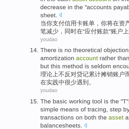
decrease
in
the
"
accounts paya
sheet.
当
你
支付
信用卡
账单
，你
将
在
资
笔
减少
，同时
在
“
应付
账款”账户
上
youdao
There is
no
theoretical
objection
amortization
account
rather
than
but
this
method
is
seldom
encou
理论上
不
反对
贷记
累计
摊销
账户
在实践中
很少
遇到
。
youdao
The
basic working
tool
is
the
"
T
"
simple
means
of
tracing
,
step b
transactions
on
both
the
asset
a
balancesheets
.