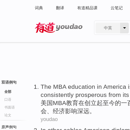
词典
翻译
有道精品课
云笔记
中英
有道 - 网易旗下搜索
双语例句
The
MBA
education
in
America
i
全部
consistently
prosperous from its
口语
美国
MBA
教育
在
创立起至今的一
书面语
会、经济影响深远。
论文
youdao
原声例句