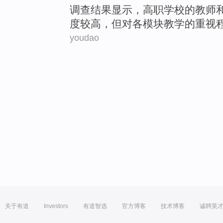
调查
结果
显示
，
高职
学校
的
教师
度
较高
，
但
对
各
模块
教学的
重视
youdao
关于有道
Investors
有道智选
官方博客
技术博客
诚聘英