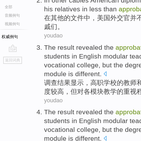
In
other
cables
American
diplom
全部
his
relatives
in less than
approb
音频例句
在
其他
的文件中，
美国外交官
并
视频例句
戚
们。
youdao
权威例句
The result
revealed
the
approba
students
in
English
modular
tea
go
返回词典
top
vocational
college
,
but
the
degr
module
is different
.
调查
结果
显示
，
高职
学校
的
教师
度
较高
，
但
对
各
模块
教学的
重视
youdao
The result
revealed
the
approba
students
in
English
modular
tea
vocational
college
,
but
the
degr
module
is different
.