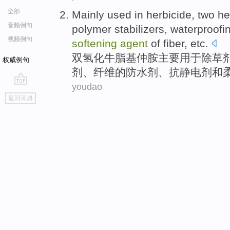
全部
Mainly
used in
herbicide
,
two
he
音频例句
polymer
stabilizers
,
waterproofi
视频例句
softening
agent
of
fiber
,
etc
.
双氢化牛脂基仲
胺
主要
用于
除草
权威例句
剂、
纤维
的
防
水剂、
抗静电
剂
和
youdao
go
返回词典
top