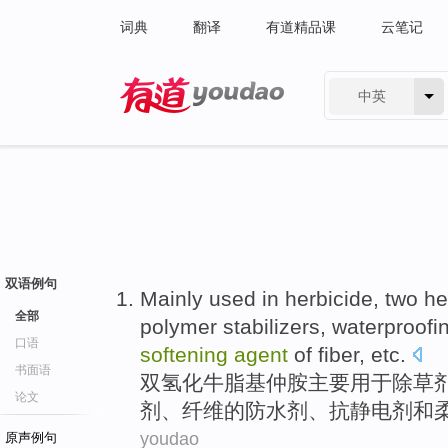
词典
翻译
有道精品课
云笔记
中英
有道 - 网易旗下搜索
双语例句
Mainly
used in
herbicide
,
two
he
全部
polymer
stabilizers
,
waterproofi
口语
softening
agent
of
fiber
,
etc
.
书面语
双氢化牛脂基仲
胺
主要
用于
除草
论文
剂、
纤维
的
防
水剂、
抗静电
剂
和
youdao
原声例句