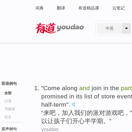
词典
翻译
有道精品课
云笔记
中英
有道 - 网易旗下搜索
双语例句
"
Come
along
and
join in
the
par
全部
promised in its
list
of store
even
口语
half-term
".
书面语
“
来
吧，
加入
我们
的
派对
游戏
吧，”
论文
以
让
孩子
们
开心半学期。”
youdao
原声例句