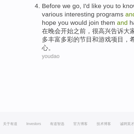
Before
we
go
,
I'd
like
you
to
kno
various interesting
programs
an
hope
you
would
join them
and
h
在
晚会
开始
之前
，
很
高兴
告诉
大
多
丰富
多彩的
节目
和
游戏项目
，
心。
youdao
关于有道
Investors
有道智选
官方博客
技术博客
诚聘英