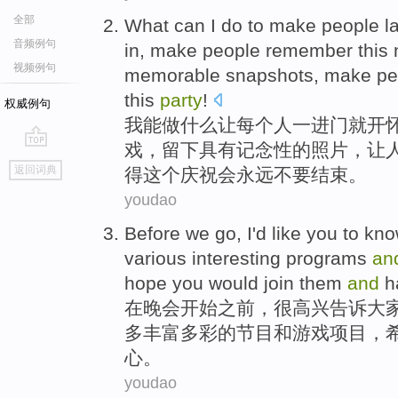
全部
What
can
I
do
to
make
people
l
音频例句
in,
make
people remember
this
视频例句
memorable
snapshots
,
make
pe
this
party
!
权威例句
我
能
做什么
让
每个
人
一
进门就
开
戏
，留下具有
记念
性的
照片
，让
go
返回词典
得这个庆祝会
永远不要
结束。
top
youdao
Before
we
go
,
I'd
like
you
to
kno
various interesting
programs
an
hope
you
would
join them
and
h
在
晚会
开始
之前
，
很
高兴
告诉
大
多
丰富
多彩的
节目
和
游戏项目
，
心。
youdao