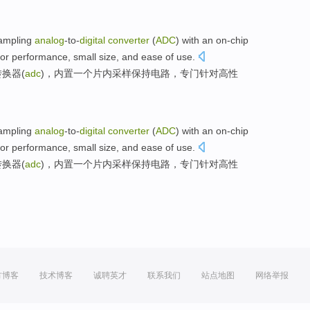
ampling
analog
-to-
digital
converter
(
ADC
) with
an
on-chip
for
performance
,
small
size
,
and
ease
of use.
转换器
(
adc
)，内置
一
个
片内
采样
保持
电路
，专门针对
高性
ampling
analog
-to-
digital
converter
(
ADC
) with
an
on-chip
for
performance
,
small
size
,
and
ease
of use.
转换器
(
adc
)，内置
一
个
片内
采样
保持
电路
，专门针对
高性
方博客
技术博客
诚聘英才
联系我们
站点地图
网络举报