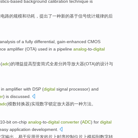
istics-based
background
calibration
technique
is
准
电路
的
规模
和
功耗
，
提出
了
一种
新的
基于信号
统计
规律的
后
analysis
of
a
fully
differential
,
gain-enhanced CMOS
nce
amplifier
(
OTA
)
used
in
a pipeline
analog
-to-
digital
器
(
adc
)
的
增益
提高型
套筒
式
全
差分
跨导
放大器
(
OTA
)的
设计
与
 in
amplifier
with
DSP
(
digital
signal
processor
)
and
er
) is
discussed
.
adc
(
模数
转换器
)
实现
数字
锁定
放大器
的
一种
方法
。
10-bit on-chip
analog
-to-
digital
converter
(
ADC
)
for
digital
 easy
application
development
.
数字
输出
，
易于
应用
开发
的
片
上
时序
控制
位片上模拟到数字
转