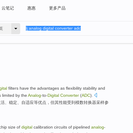
云笔记
惠惠
更多产品
英
gital
filters
have the
advantages as
flexibility
stability
and
s limited by
the
Analog
-to-
Digital
Converter
(
ADC
).
灵活
、
稳定
、自适应等优点，
但
其
性能
受到
模数
转换器采样参
chip
size
of
digital
calibration
circuits
of
pipelined
analog
-