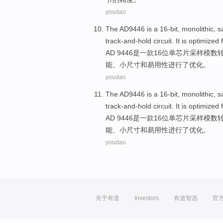
youdao
The AD9446
is
a
16-bit
,
monolithic
,
s
track-and-hold
circuit
. It is
optimized
AD
9446
是
一
款16
位
单
芯片
采样
模数
能
、
小
尺寸
和
易用性
进行了优化
。
youdao
The AD9446
is
a
16-bit
,
monolithic
,
s
track-and-hold
circuit
. It is
optimized
AD
9446
是
一
款16
位
单
芯片
采样
模数
能
、
小
尺寸
和
易用性
进行了优化
。
youdao
关于有道
Investors
有道智选
官