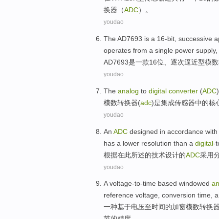
换器
（
ADC
）。
youdao
The
AD7693
is
a
16-bit
,
successive
a
operates from a
single
power supply
AD7693
是
一
款16位
、
逐次
逼近
型模数
youdao
The
analog
to
digital
converter
(
ADC
模数
转换器
(
adc
)
是
集成
传感器
中的
核
youdao
An
ADC
designed
in
accordance with
has a
lower
resolution
than
a
digital
-t
根据
在
此
所述
的
技术
设计
的
ADC
采用
youdao
A
voltage-to-time based
windowed
an
reference
voltage
,
conversion
time
,
a
一
种
基于
电压
至
时间
的
加窗
模数
转换
节
的
精度
。