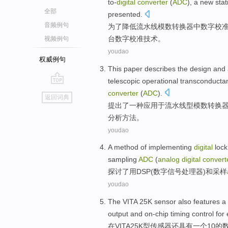
to-
digital
converter
(
ADC
),
a
new
stat
全部
presented
.
音频例句
为了
降低
流水线
模数
转换器
中
数字
校
台
数字校准
技术
。
视频例句
youdao
权威例句
This paper describes
the
design
and
telescopic operational
transconducta
go
converter
(
ADC
).
返回词典
top
提出
了
一种
应用
于
流水
线型模数
转换
分析
方法。
youdao
A
method
of
implementing
digital
lock
sampling
ADC
(
analog
digital
convert
探讨了
用
DSP
(
数字
信号
处理器
)
和
采样
youdao
The
VITA
25
K
sensor
also
features
a
output
and
on-chip
timing
control
for
在
VITA
25
K型
传感器
还
具有
一个
10的