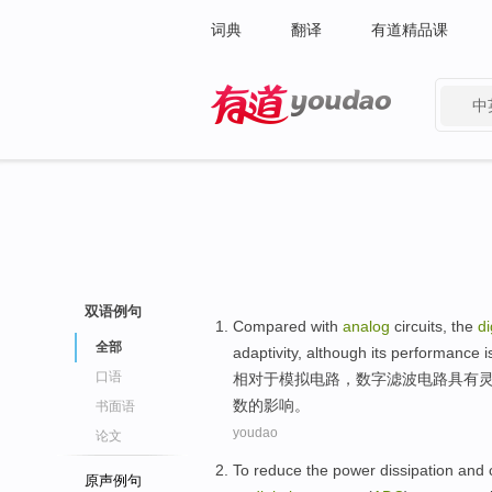
词典
翻译
有道精品课
中
有道 - 网易旗下搜索
双语例句
Compared
with
analog
circuits
, the
di
全部
adaptivity,
although
its
performance
i
口语
相对
于
模拟
电路
，
数字
滤波电路
具有
数的影响。
书面语
youdao
论文
To
reduce
the power
dissipation
and
原声例句