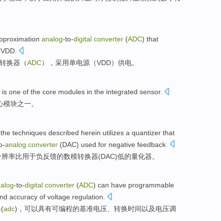
pproximation
analog
-to-
digital
converter
(
ADC
) that
,
VDD
.
转换器
（
ADC
），采用
单
电源
（
VDD
）供电。
)
is
one of
the
core
modules
in the
integrated
sensor
.
心
模块
之一
。
the
techniques
described
herein
utilizes
a
quantizer
that
o-
analog
converter
(
DAC
)
used for
negative feedback
.
分辨率
比
用于
负反馈
的
数模
转换器
(
DAC
)
低
的
量化
器。
alog
-to-
digital
converter
(
ADC
)
can
have
programmable
nd
accuracy
of
voltage
regulation
.
器
(
adc
)，
可以
具有
可编程
的
基准
电压
、
转换
时间
以及
电压
调