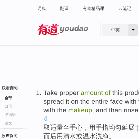
词典
翻译
有道精品课
云笔记
中英
有道 - 网易旗下搜索
双语例句
Take
proper
amount
of
this prod
全部
spread it on
the entire
face
with
口语
with the
makeup
, and then
rinse 
书面语
论文
取
适量
至
手心
，
用
手指
均匀
延展
而后
用
清水
或
温水洗净。
原声例句