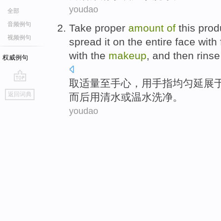
youdao
全部
音频例句
Take
proper
amount
of
this prod
视频例句
spread it on
the entire
face
with
with the
makeup
, and then
rinse 
权威例句
取
适量
至
手心
，
用
手指
均匀
延展
go
返回词典
而后
用
清水
或
温水洗净。
top
youdao