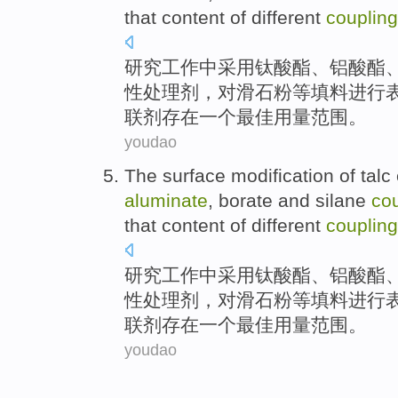
that
content of
different
coupling
研究工作中
采用
钛酸酯
、
铝酸酯
性
处理剂，
对
滑石粉
等填料
进行
联
剂
存在
一个
最佳用量范围。
youdao
The
surface
modification
of
talc
aluminate
,
borate
and
silane
co
that
content of
different
coupling
研究工作中
采用
钛酸酯
、
铝酸酯
性
处理剂，
对
滑石粉
等填料
进行
联
剂
存在
一个
最佳用量范围。
youdao