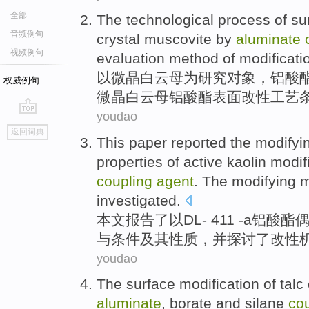
全部
The
technological process
of
su
音频例句
crystal
muscovite
by
aluminate
视频例句
evaluation
method
of
modificati
以
微
晶白
云母
为研究对象，
铝
酸
权威例句
微晶白云母铝酸酯
表面
改性
工艺
youdao
go
返回词典
top
This paper
reported
the
modifyi
properties
of
active kaolin
modif
coupling
agent
. The modifying
m
investigated
.
本文
报告了
以
DL
-
411 -
a
铝酸酯
与
条件
及其
性质
，
并
探讨了
改性
youdao
The
surface
modification
of
talc
aluminate
,
borate
and
silane
co