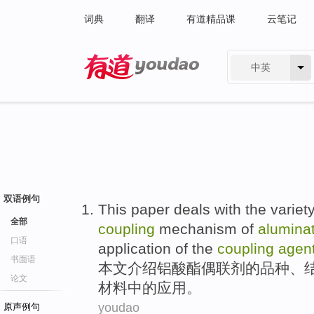
词典
翻译
有道精品课
云笔记
中英
有道 - 网易旗下搜索
双语例句
This paper
deals
with
the
variety
全部
coupling
mechanism
of
alumina
口语
application
of the
coupling
agen
书面语
本文
介绍
铝
酸酯
偶
联
剂
的
品种
、
论文
材料中的
应用
。
youdao
原声例句