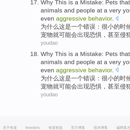
Why
This
is
a
Mistake
:
Pets
tha
animals
and
people
at
a very y
even
aggressive
behavior
.
为什么
这
是
一个
错误
：
很小
的时
宠物
就
可能会
出现
恐惧
，
甚至
侵
youdao
Why
This
is
a
Mistake
:
Pets
tha
animals
and
people
at
a very y
even
aggressive
behavior
.
为什么
这
是
一个
错误
：
很小
的时
宠物
就
可能会
出现
恐惧
，
甚至
侵
youdao
关于有道
Investors
有道智选
官方博客
技术博客
诚聘英