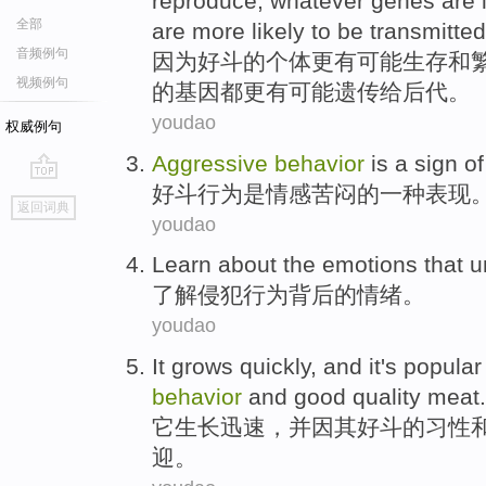
reproduce
,
whatever
genes
are
全部
are more likely to be
transmitted
音频例句
因为
好斗
的
个体
更
有
可能
生存
和
视频例句
的
基因
都
更有可能
遗传
给后代。
youdao
权威例句
Aggressive
behavior
is
a
sign
of
好斗
行为
是
情感
苦闷
的
一种
表现
go
返回词典
top
youdao
Learn about
the
emotions
that
u
了解
侵犯
行为
背后
的
情绪
。
youdao
It
grows
quickly
,
and
it's
popular
behavior
and
good
quality meat
.
它
生长
迅速
，
并
因
其好斗
的
习性
迎
。