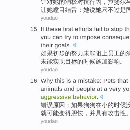
针对
她
的
消极
对抗
行为
，
拉斐尔
让
她
瞠目
结舌：
她
说她
只不过
是
youdao
If
these first
efforts
fail
to
stop
t
you can
try to
impose
conseque
their goals
.
如果
初步
的
努力
未能
阻止
员工
的
未能
实现
目标的
时候
施加
影响
。
youdao
Why this
is a
mistake
:
Pets that
animals
and
people
at
a very
yo
aggressive
behavior
.
错误
原因
：
如果
狗狗
在
小
的
时候
就
可能
变得
胆怯
，
并
具有攻击性
youdao