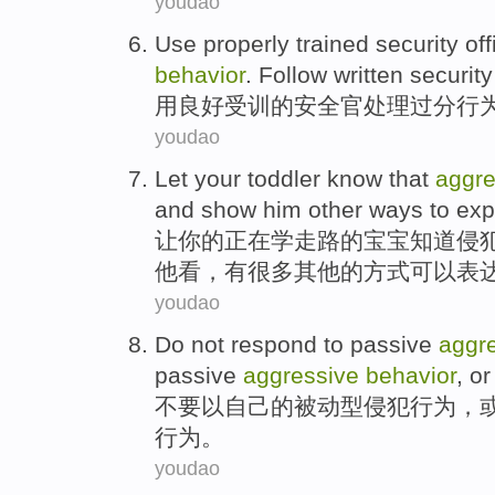
youdao
Use
properly trained
security
off
behavior
.
Follow
written
securit
用
良好
受训
的
安全
官
处理
过分
行
youdao
Let
your
toddler
know that
aggre
and
show
him
other
ways
to
exp
让
你
的正在学走路的
宝宝
知道
侵
他
看，有很多
其他
的
方式
可以
表
youdao
Do not
respond to
passive
aggr
passive
aggressive
behavior
,
or
不要
以
自己
的
被动型
侵犯
行为
，
行为。
youdao