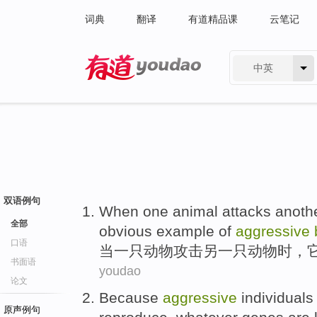
词典
翻译
有道精品课
云笔记
中英
有道 - 网易旗下搜索
双语例句
When
one
animal
attacks
anoth
全部
obvious example
of
aggressive
口语
当
一
只
动物
攻击
另一
只动物时，
书面语
youdao
论文
Because
aggressive
individuals
原声例句