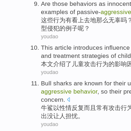
Are
those
behaviors
as innocen
examples
of
passive-
aggressiv
这些
行为
有
看上去
地
那么
无辜吗
型侵犯
的
例子
呢？
youdao
This article
introduces
influence
and
treatment
strategies
of
chil
本文
介绍了
儿童
攻击
行为
的
影响
youdao
Bull
sharks
are
known
for their
u
aggressive
behavior
,
so
their
pr
concern
.
牛
鲨
以
性情反复
而且
常有
攻击
行
出没让
人担忧。
youdao