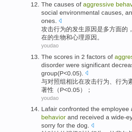
The
causes
of
aggressive
behav
social
environmental
causes,
a
ones
.
攻击
行为
的
发生
原因
是
多方面的
在的
生物
和
心理
原因
。
youdao
The
scores
in
2
factors
of
aggre
disorder
were
significant
decrea
group
(
P
<0.05).
与
对照组
相比
在
攻击
行为
、
行为
著
性（
P
<0.05）；
youdao
Lafair
confronted the employee
behavior
and
received
a
wide-e
sorry for
the
dog
.