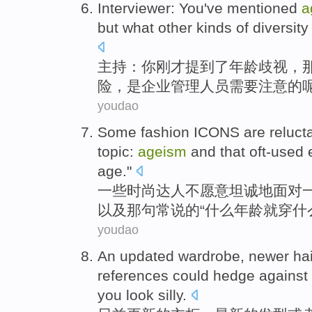
Interviewer
:
You
've
mentioned
a
but
what
other
kinds
of
diversit
主持
：
你
刚才
提到了
年龄
歧视
，
险，
是
企业管理人员
需要
注意
的
youdao
Some
fashion
ICONS
are reluct
topic
:
ageism
and
that
oft-used 
age
."
一些
时尚
达人
不
愿意
坦诚
地面对
以及
那
句
常说的“什么年龄就
穿
什
youdao
An updated
wardrobe
,
newer
hai
references could hedge against
you
look
silly
.