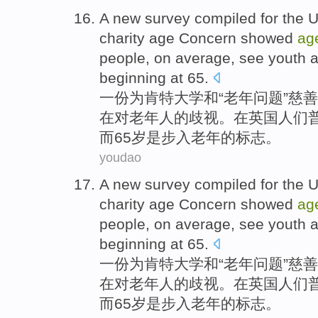
A
new survey
compiled
for
the
U
charity
age
Concern
showed
ag
people
,
on
average,
see
youth
a
beginning at 65.
一
份
为
肯特
大学
和
“
老年
问题
”
慈善
在
对
老年人的
歧视
。
在
英国
人们
而
65岁是步入老年的标志。
youdao
A
new survey
compiled
for
the
U
charity
age
Concern
showed
ag
people
,
on
average,
see
youth
a
beginning at 65.
一
份
为
肯特
大学
和
“
老年
问题
”
慈善
在
对
老年人的
歧视
。
在
英国
人们
而
65岁是步入老年的标志。