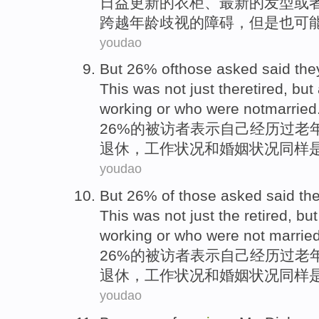
日益
更新的
衣柜
、
最新
的
发型
或
跨越年龄
歧视
的障碍，但是也可
youdao
But 26%
ofthose
asked
said
the
This
was
not just theretired
, but
working
or who
were notmarried
26%
的被访者
表示
自己
经历
过老
退休，
工作
状况和
婚姻
状况
同样
youdao
But 26%
of
those asked
said
th
This
was not
just
the
retired
,
but
working
or who were not
marrie
26%
的
被访者
表示
自己
经历
过老
退休
，
工作状况
和
婚姻
状况
同样
youdao