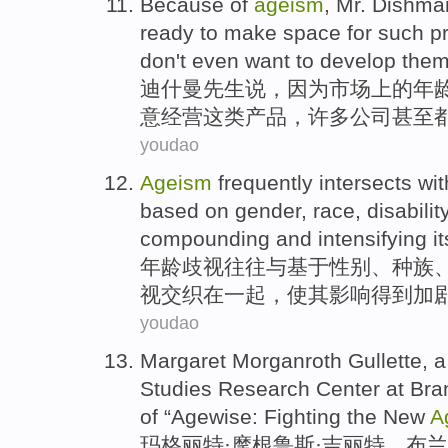
Because
of
ageism
,
Mr.
Dishma
ready
to make space for
such
p
don't
even
want
to
develop
them
迪
什
曼
先生
说
，
因为
市场上
的
年
意
经营这
类
产品
，许多
公司
甚至
youdao
Ageism
frequently
intersects
wi
based on
gender
,
race
,
disabilit
compounding
and
intensifying
it
年龄
歧视
往往
与
基于
性别
、
种族
视
交织在一起
，使
其
影响得到
加
youdao
Margaret
Morganroth
Gullette, 
Studies
Research
Center
at Bra
of
“
Agewise
: Fighting
the
New
A
玛格丽特
·摩根鲁斯·
吉丽
特，布
兰