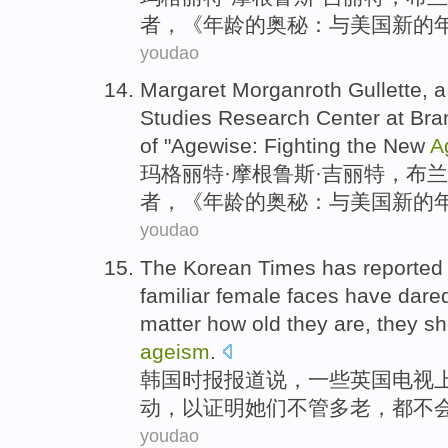
者
，《年龄
的
奥秘
：与
美国
新的
youdao
Margaret
Morganroth
Gullette, 
Studies
Research
Center
at Bra
of
"
Agewise
: Fighting
the
New
A
玛格丽特
·摩根鲁斯·
吉丽
特，布
兰
者
，《年龄
的
奥秘
：与
美国
新的
youdao
The Korean
Times has
reported
familiar female faces have
dared
matter
how
old
they
are,
they
sh
ageism
.
韩国
时报
报道
说，
一些
英国
电视
动，
以
证明
她们
不管
多
老
，
都
不
youdao