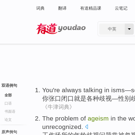
词典
翻译
有道精品课
云笔记
中英
有道 - 网易旗下搜索
双语例句
You
're
always talking in isms—
s
全部
你
张口闭口
就是
各种
歧视
—性别
口语
《牛津词典》
书面语
The
problem
of
ageism
in the
wo
论文
unrecognized
.
原声例句