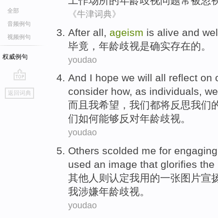
工作场所
的
年龄歧视
问题
常
被
忽
全部
《牛津词典》
音频例句
After all
,
ageism
is
alive and wel
视频例句
毕竟
，年龄
歧视
是
确实存在的。
权威例句
youdao
And
I
hope
we
will all
reflect on
go
consider
how
,
as
individuals
, w
返回词典
top
而且
我
希望
，
我们
都
将
反思
我们
们
如何
能够
反对
年龄歧视。
youdao
Others
scolded
me
for engaging 
used
an image
that
glorifies
the
其他人则
认定
我
用
的
一张
图片宣
我
涉嫌年龄歧视
。
youdao