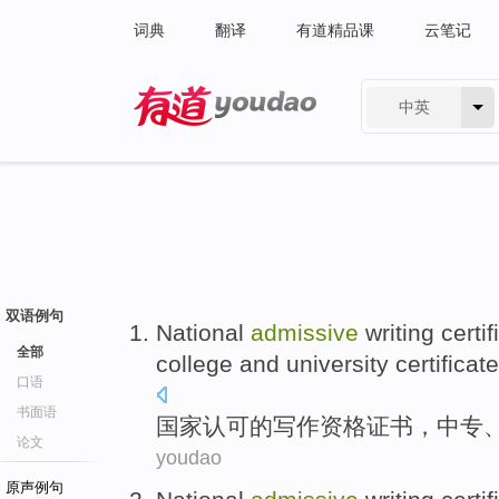
词典
翻译
有道精品课
云笔记
中英
有道 - 网易旗下搜索
双语例句
National
admissive
writing
certif
全部
college
and
university
certificat
口语
书面语
国家
认可
的
写作
资格
证书
，
中专
论文
youdao
原声例句