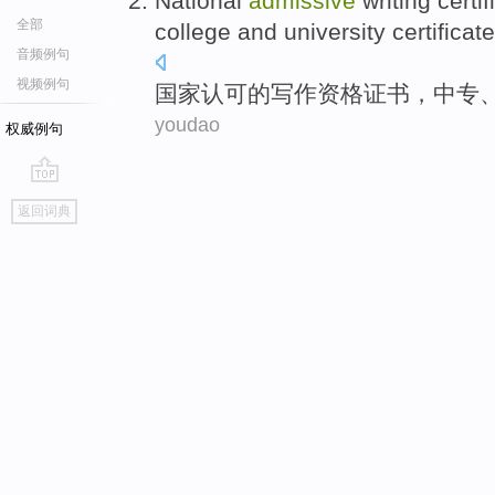
National
admissive
writing
certif
全部
college
and
university
certificat
音频例句
视频例句
国家
认可
的
写作
资格
证书
，
中专
youdao
权威例句
go
返回词典
top