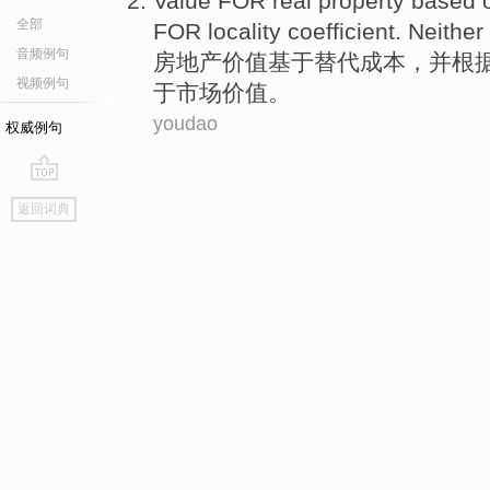
Value
FOR
real property
based
全部
FOR
locality
coefficient.
Neither
音频例句
房地产
价值
基于
替代
成本
，并
根
视频例句
于
市场
价值。
youdao
权威例句
go
返回词典
top