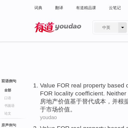
词典
翻译
有道精品课
云笔记
中英
有道 - 网易旗下搜索
双语例句
Value
FOR
real property
based
全部
FOR
locality
coefficient.
Neither
口语
房地产
价值
基于
替代
成本
，并
根
书面语
于
市场
价值。
论文
youdao
原声例句