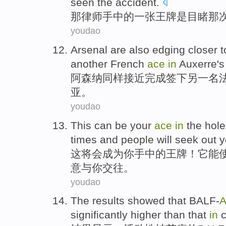
seen
the
accident.
那
律师
手中
的
一张王牌
是
目睹
那
youdao
Arsenal
are also
edging closer t
another
French
ace
in
Auxerre
'
阿森纳
同样
接近
完成签
下
另一
名
亚
。
youdao
This
can
be
your
ace
in
the
hole
times
and
people
will
seek out 
这
将
会成为
你
手中
的
王牌
！
它
能
意与你
交往
。
youdao
The results
showed
that
BALF-
significantly
higher than that
in
c