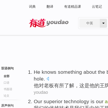
词典
翻译
有道精品课
云笔记
中英
有道 - 网易旗下搜索
双语例句
He
knows
something
about the
全部
hole.
口语
他
对
老板
有所
了解
，
这
是
他
的
王
书面语
youdao
论文
Our
superior
technology
is
our
a
原声例句