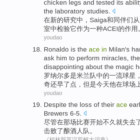
chicken
legs
and
tested
its
abili
the
laboratory
studies.
在
新的
研究
中，
Saiga
和
同伴们
从
室
中检验
它
作为
一种
ACEI
的作用
youdao
Ronaldo
is
the
ace
in
Milan
's h
ask
him
to
perform
miracles
, th
disappointing
about
the
magic
h
罗纳尔多
是
米兰队
中的
一流
球星
奇
还
早
了点，但是今天
他
在
球场
youdao
Despite
the
loss
of their
ace
ear
Brewers 6-5
.
尽管
在
那场
比赛
开始
不久就
失去
击败
了酿酒人队。
《柯林斯英汉双解大词典》