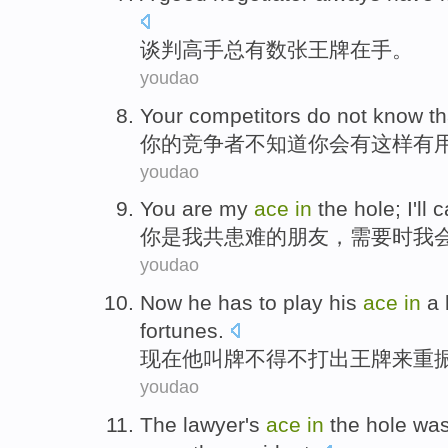
谈判
高手总有数张王牌在手。
youdao
Your
competitors
do not
know th
你
的
竞争者
不
知道
你
会有
这样
有
youdao
You
are
my
ace
in
the
hole;
I
'll
c
你
是
我
共患难
的
朋友，
需要
时
我
youdao
Now
he
has to
play
his
ace
in
a 
fortunes
.
现在
他
叫
牌不得不
打出
王牌
来
重
youdao
The
lawyer
's
ace
in
the
hole
wa