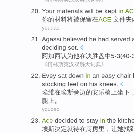
Your
materials
will
be
kept
in
AC
你
的
材料
将
被
保留
在
ACE
文件夹
youdao
Agassi
believed
he
had
served
deciding
set.
阿加西
认为
他
在
决胜盘
中
5-3(40-
《柯林斯英汉双解大词典》
Evey
sat down
in
an easy
chair
stocking
feet
on
his knees
.
埃
维
在
埃斯
旁边
的
安乐椅上
坐下
腿
上。
youdao
Ace
decided to
stay
in
the kitch
埃斯
决定
就待
在
厨房
里，
让
她
找