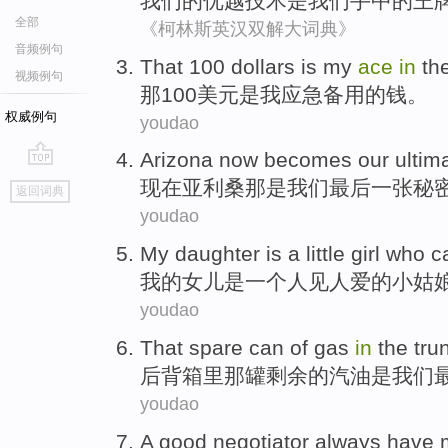
我们
的优越
技术
是
我们手中
的
王
全部
《柯林斯英汉双解大词典》
音频例句
That
100
dollars
is
my
ace
in
th
视频例句
那
100
美元
是
我
应急备用
的
钱。
权威例句
youdao
Arizona
now
becomes
our
ultim
go
现在
亚利桑那
是
我们
最后
一张秘
返回词典
top
youdao
My
daughter
is
a
little
girl
who
c
我
的
女儿
是
一个
人
见
人爱
的小姑
youdao
That
spare
can
of
gas
in
the tru
后背箱
里
那
罐
剩余
的
汽油
是
我们
youdao
A
good negotiator
always have 