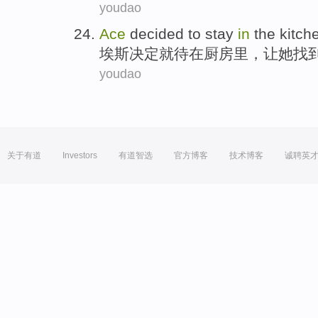
youdao
Ace
decided to
stay
in
the kitch
埃斯
决定
就待
在
厨房
里，
让
她
找
youdao
关于有道
Investors
有道智选
官方博客
技术博客
诚聘英