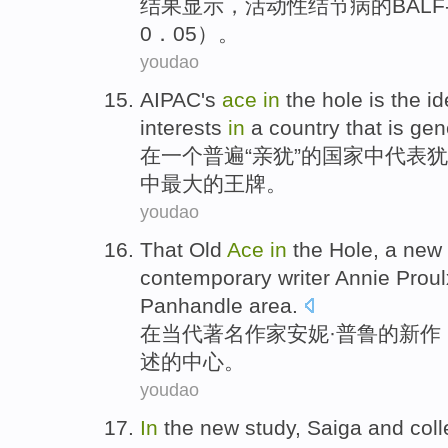
结果
显示
，活动性结节病的
BALF
0．05）。
youdao
AIPAC
's
ace
in
the hole
is
the i
interests
in
a
country
that is
gen
在
一个
普遍“亲犹”的
国家
中
代表
犹
中最大的
王牌
。
youdao
That Old
Ace
in
the Hole, a new
contemporary
writer
Annie
Proul
Panhandle area
.
在
当代
著名作家
安妮
·普鲁
的
新作
述的中心。
youdao
In
the
new
study
,
Saiga
and
col