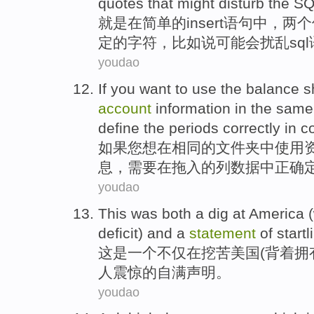
quotes
that might
disturb
the
SQ
就是
在
简单
的
insert
语句中
，
两个
定的
字符
，
比如说
可能
会
扰乱
sql
youdao
If
you
want to
use
the balance
s
account
information
in
the
same
define
the
periods
correctly
in
c
如果
您
想
在
相同
的
文件夹
中
使用
息
，
需要
在拖入的
列
数据
中
正确
youdao
This
was
both
a
dig at
America
(
deficit) and a
statement
of
startl
这
是
一个
不仅在挖苦
美国
(背着拥
人震惊的自满
声明
。
youdao