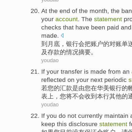
At the
end
of the month, the
ban
your
account
. The
statement
pr
checks
that have been
paid
and
made.
到月底
，
银行
会
把
账户
的
对账单
及
存款
的
情况摘要
。
youdao
If
your
transfer
is
made from
an
reflected
on
your next
periodic
s
若
您
的
汇款
是
由
您
在
华美银行的
表
上，您将不会收到本行其他的
youdao
If
you
do not
currently
maintain 
keep
this disclosure
statement
f