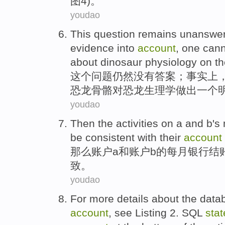
图
4
)。
youdao
This
question
remains
unanswe
evidence
into
account
,
one
cann
about
dinosaur
physiology
on t
这个
问题
仍然
没有答案
；
事实上
恐龙
骨骼
对
恐龙
生理学
做出
一个
youdao
Then
the activities on
a
and
b
's
be
consistent
with
their
account
那么
账户
a
和
账户
b
的
每月
银行
结
致
。
youdao
For more
details
about
the
data
account
,
see
Listing
2
.
SQL
sta