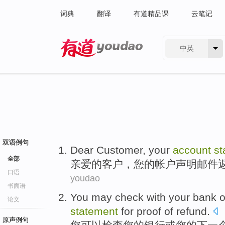
词典
翻译
有道精品课
云笔记
中英
有道 - 网易旗下搜索
双语例句
Dear
Customer
,
your
account
st
全部
亲爱的
客户
，
您
的
帐户
声明
邮件
口语
youdao
书面语
You
may
check
with
your
bank
o
论文
statement
for
proof
of
refund
.
原声例句