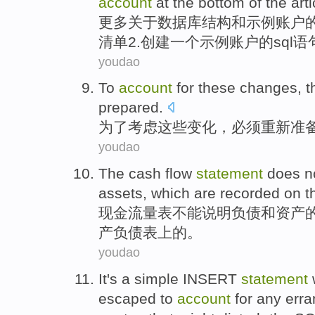
account
at the
bottom
of
the arti
更多
关于
数据库
结构
和
示例
账户
清单
2
.
创建
一个
示例账户
的
sql
语
youdao
To
account
for
these
changes
, 
prepared
.
为了
考虑
这些
变化
，必须重新
准
youdao
The cash
flow
statement
does n
assets
, which
are
recorded
on
t
现金
流量表
不能
说明
负债
和
资产
产负债表上的。
youdao
It's
a
simple
INSERT
statement
escaped
to
account
for
any
erra