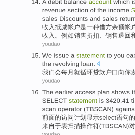
A
debit
balance
account
which
i
revenue
section
of the
income
S
sales
Discounts
and
sales
retur
收入
抵
减
帐户
是
一种
借方
余额
帐
收入。
例如
销售
折扣
、销售
退回
youdao
We
issue a
statement
to
you
ea
the
revolving
loan
.
我们
会
每月
就
循环
贷款
户口
向
你
youdao
The earlier
access
plan
shows t
SELECT
statement
is
3420.41
t
scan
operator
(
TBSCAN
)
agains
前面
的
访问
计划
显示
select
语句
来自
于
表
扫描
操作
符(
TBSCAN
)
youdao