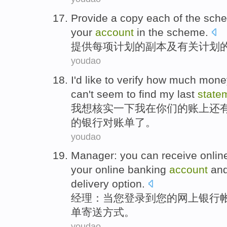
Provide
a
copy
each
of
the
sch
your
account
in the scheme.
提供
每
项
计划
的
副本
及
有关计划
youdao
I
'd like to
verify
how much
mone
can't
seem to
find
my
last
state
我
想
核实一下
我
在
你们
的
账
上还
的银行
对账单
了。
youdao
Manager
:
you
can
receive
onlin
your
online
banking
account
an
delivery
option.
经理
：当
您
登录
到
您
的
网上
银行
单
寄送
方式。
youdao