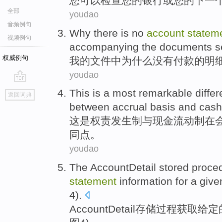
您
可以
检查
您
的
银行
或
您的
下一
全部
youdao
音频例句
Why
there is no
account
statem
视频例句
accompanying
the
documents
s
权威例句
我
的
文件
中
为什么
没有
付款
的
明
youdao
go
This
is
a
most
remarkable
diffe
返回词典
top
between
accrual basis
and
cash
这
是
权责
发生制
与
现金
流动
制
在
同点
。
youdao
The
AccountDetail
stored
proce
statement
information
for a
give
4
).
AccountDetail
存储
过程
获取
给定