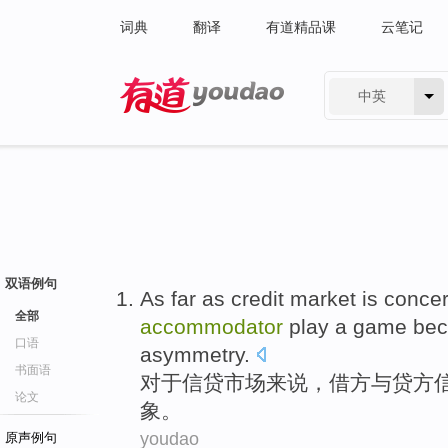
词典
翻译
有道精品课
云笔记
中英
有道 - 网易旗下搜索
双语例句
As
far as
credit
market
is
conce
全部
accommodator
play a
game
bec
口语
asymmetry
.
书面语
对于
信贷
市场
来说
，
借方
与
贷方
论文
象。
youdao
原声例句