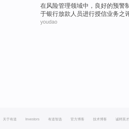
在
风险
管理
领域
中，
良好
的
预警
于
银行
放款
人员进行授信业务之
youdao
关于有道
Investors
有道智选
官方博客
技术博客
诚聘英