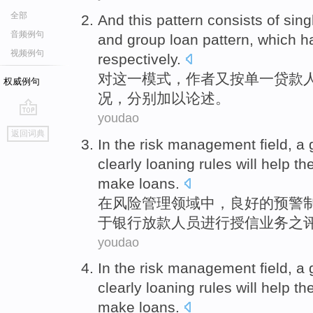
全部
And
this
pattern
consists of
sing
音频例句
and group
loan
pattern
, which 
视频例句
respectively
.
对
这
一
模式
，作者又按单一贷款
权威例句
况，分别
加以
论述。
youdao
go
返回词典
top
In
the
risk
management
field
,
a 
clearly
loaning rules
will
help
th
make loans
.
在
风险
管理
领域
中，
良好
的
预警
于
银行
放款
人员进行授信业务之
youdao
In
the
risk
management
field
,
a 
clearly
loaning rules
will
help
th
make loans
.