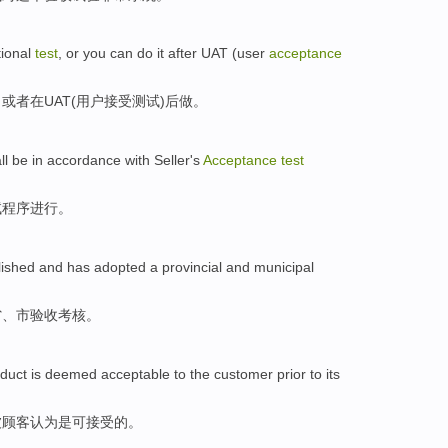
tional
test
,
or
you can do it
after
UAT
(
user
acceptance
，
或者
在
UAT
(
用户
接受
测试)
后
做。
ll be
in accordance with
Seller's
Acceptance
test
试
程序进行
。
lished
and
has
adopted a
provincial
and
municipal
省
、
市
验收
考核。
duct
is
deemed
acceptable to
the
customer
prior
to its
被
顾客
认为
是
可
接受
的
。