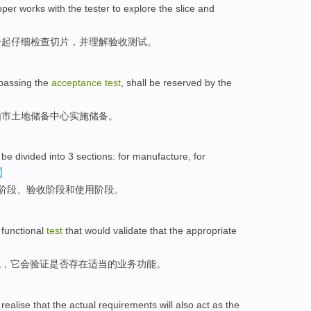
oper
works
with
the
tester
to explore
the
slice
and
一起
仔细检查切片，
并
理解
验收测试。
 passing the
acceptance
test
, shall be reserved
by the
由
市
土地
储备
中心
实施储备。
 be
divided into
3
sections
: for
manufacture
, for
阶段、
验收
阶段
和
使用
阶段。
functional
test
that
would
validate that
the
appropriate
试，
它
会
验证
是否
存在
适当
的
业务
功能
。
realise that
the actual
requirements
will
also
act as
the