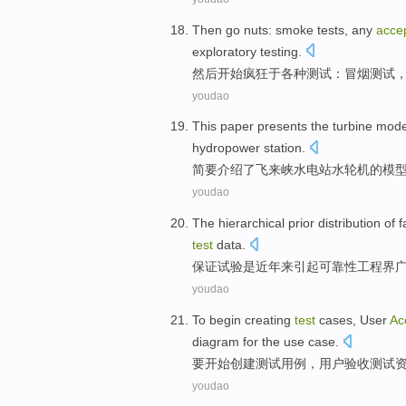
Then
go nuts
:
smoke
tests
,
any
acce
exploratory
testing
.
然后
开始
疯狂于各种
测试
：
冒烟
测试
youdao
This paper
presents
the turbine
mode
hydropower station.
简要
介绍
了飞来峡
水电站
水轮机
的
模
youdao
The hierarchical prior distribution
of
f
test
data.
保证
试验
是
近年来引起
可靠性
工程界
youdao
To
begin
creating
test
cases
,
User
Ac
diagram
for
the
use
case
.
要
开始
创建
测试
用
例
，
用户
验收
测试
youdao