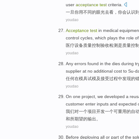
user
acceptance
test
criteria
.
一旦
你
用
不同的
眼光去
看，你
会
认识
youdao
Acceptance
test
in
medical
equipmen
control
cycles
,
which plays
the
role
of
医疗
设备
质量
控制
验收
检测
是
质量控
youdao
Any
errors
found
in
the
dies
during
tr
supplier
at
no
additional
cost
to Su-d
任何
在
模具
试
模
及
接受
过程中
发现
的
youdao
On
one
project
,
we
developed
a
reus
customer
enter inputs
and
expected
我们
对
一
个
项目
开发
一
个
可重用
的
自
和
所期望
的
输出
。
youdao
Before
deploying
all
or
part
of the
sol