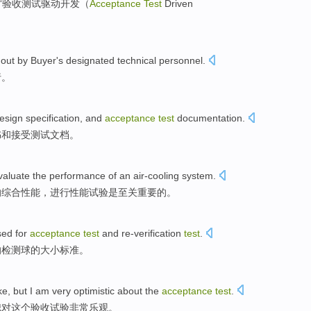
“
验收
测试
驱动
开发
（
Acceptance
Test
Driven
 out
by
Buyer's
designated
technical
personnel
.
行
。
esign
specification
,
and
acceptance
test
documentation
.
书
和
接受
测试
文档
。
valuate
the
performance
of
an
air-cooling
system
.
的
综合
性能
，进行性能
试验
是
至关
重要的。
sed
for
acceptance
test
and
re-verification
test
.
的
检测
球
的
大小
标准
。
ke
,
but
I am
very
optimistic
about
the
acceptance
test
.
我
对
这个
验收
试验
非常
乐观
。