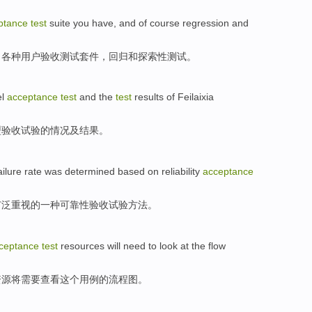
ptance
test
suite
you have, and of
course regression
and
，各种用户
验收
测试
套件
，
回归
和
探索性
测试。
l
acceptance
test
and the
test
results
of
Feilaixia
型
验收
试验
的情况及
结果
。
ailure rate
was
determined based on
reliability
acceptance
广泛重视
的
一种可靠性
验收
试验方法。
ceptance
test
resources
will
need to
look at
the
flow
资源
将
需要
查看
这个
用
例
的
流程图
。