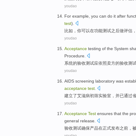
youdao
For example
,
you
can
do
it
after
func
test
).
比如
，
你
可以
在
功能
测试
之后
做
评估
youdao
Acceptance
testing
of the
System
sha
Procedure
.
系统
的
验收
测试
应
依照
卖方
的验收
测
youdao
AIDS
screening
laboratory
was estab
acceptance
test
.
建立
了
艾滋病
初筛
实验室
，
并
已
通过
youdao
Acceptance
Test
ensures that
the
pro
general
release
.
验收
测试
确保
产品
在
正式发布
之前
，
youdao