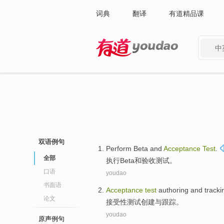
词典
翻译
有道精品课
中
有道 - 网易旗下搜索
双语例句
Perform
Beta
and
Acceptance
Test
.
全部
执行
Beta
和
验收
测试
。
口语
youdao
书面语
Acceptance
test
authoring
and
tracki
论文
接受性
测试
创建
与
跟踪
。
youdao
原声例句