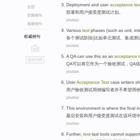
Deployment
and
user
acceptance
tes
全部
部署
和
用户
接受度
测试
计划
。
音频例句
youdao
视频例句
Various
test
phases
(
such as
unit
,
int
权威例句
各个
测试
阶段
(
比如
单元
测试、
集成
测
youdao
go
A
QA
can
use
this
as
an
acceptance
返回词典
top
QA
可以
将
它
作为
一个
验收
测试
，QA
或
youdao
User
Acceptance
Test
case
writers s
用户
验收
测试
用
例
编写者
并不
希望用
youdao
This
environment
is
where
the final
in
最后
安装
和
用户
接受度
测试
在
该
环境
youdao
Further
,
test
-last
tools
cannot
suppor