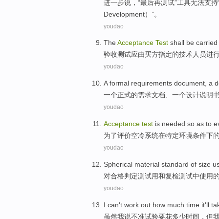
进一步
说，“
最后
再测试”
工具
无法
支持
Development）”。
youdao
The
Acceptance
Test
shall be
carried
验收
测试
应
由
买方
指定
的
技术
人员
进
youdao
A
formal
requirements
document
, a
d
一
个
正式
的
需求
文档
、一个
设计
说明
youdao
Acceptance
test
is
needed
so as to
e
为了
评价
空
冷系统在特定环境条件下
youdao
Spherical
material
standard
of
size
u
对
合格判定
测试
用
和
复检
测试中使用
youdao
I
can't work
out
how much
time
it'll
ta
虽然
我
说不准
试验
要
花
多少
时间
，
但