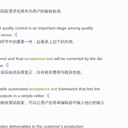
到
实际
需求
也
将
作为
用户的验收标准。
t
quality
control
is
an important
stage among
quality
nexus
.
制
环节
中的
重要
一
环
，
起
着承上启下
的
作用
。
yout
and
final
acceptance
test
will be
corrected
by the
die
an
.
错误
应
由
供应商
更正
，
任何
相关
费用
与
模具性能。
able
automated
acceptance
test
framework
that
lets
the
outputs
in
a
simple
editor
.
动
验收
测试
框架
，
可以让
用户
在
简单
编辑器中
输入
他们的输入
ution
deliverables
to the
customer's
production