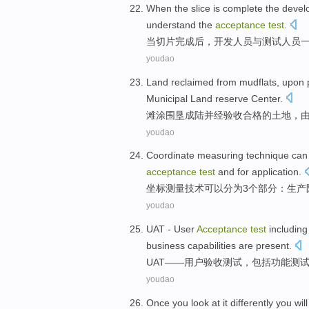
When
the
slice
is
complete
the
devel
understand
the
acceptance
test
.
当
切片
完成
后，
开发
人员
与
测试
人员
youdao
Land
reclaimed from
mudflats
, upon
Municipal
Land
reserve
Center
.
滩涂围垦成陆并
经验收合格
的
土地
，
youdao
Coordinate
measuring
technique
can
acceptance
test
and
for
application
.
坐标
测量
技术
可以
分为
3个
部分
：
生产
youdao
UAT
-
User
Acceptance
test
including
business
capabilities
are
present
.
UAT
——
用户
验收
测试
，
包括
功能
测
youdao
Once
you
look
at
it differently
you
will