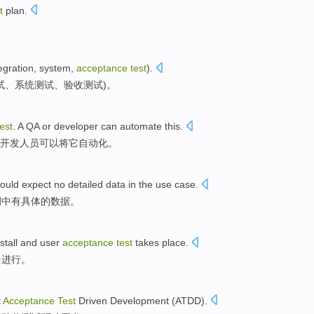
t
plan
.
egration
,
system
,
acceptance
test
).
试、
系统
测试、
验收
测试)。
test
. A QA
or
developer
can
automate
this.
开发人员
可以
将它自动化
。
hould expect
no
detailed
data
in
the use
case.
例中
有具体
的
数据
。
stall
and
user
acceptance
test
takes place.
中
进行。
t
Acceptance
Test
Driven
Development
(
ATDD
).