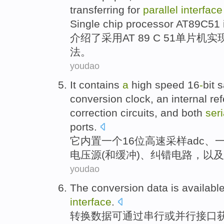
transferring
for
parallel
interface
Single chip processor AT89C51
介绍了
采用
AT 89 C 51
单片机
实
法
。
youdao
It
contains
a
high speed
16
-
bit
s
conversion
clock
, an internal
re
correction
circuits
,
and
both
seri
ports
.
它
内置
一
个
16位
高速
采样
adc
、
电压源
(
和
缓冲
)、
纠错
电路
，
以及
youdao
The conversion
data
is availabl
interface
.
转换
数据
可
通过
串行
或
并行
接口