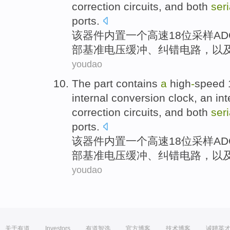
correction
circuits
,
and
both
seri
ports
.
该
器件内置
一
个
高速
18
位采样
AD
部
基准
电压
缓冲
、
纠错
电路
，
以
youdao
The
part contains
a
high
-
speed
internal
conversion
clock
, an in
correction
circuits
,
and
both
seri
ports
.
该
器件内置
一
个
高速
18
位采样
AD
部
基准
电压
缓冲
、
纠错
电路
，
以
youdao
关于有道
Investors
有道智选
官方博客
技术博客
诚聘英