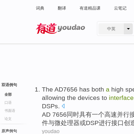
词典
翻译
有道精品课
云笔记
中英
有道 - 网易旗下搜索
双语例句
The
AD7656
has
both
a
high sp
全部
allowing the
devices
to
interface
口语
DSPs
.
书面语
AD
7656
同时
具有
一
个
高速
并行
论文
件
与
微处理器
或
DSP
进行接口创
youdao
原声例句