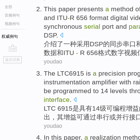
全部
This paper presents
a
method
o
音频例句
and
ITU
-
R
656
format
digital
vid
视频例句
synchronous
serial
port
and
para
DSP
.
权威例句
介绍
了
一种
采用DSP的
同步
串口
数据
和
ITU
-
R
656
格式
数字
视频
go
返回词典
youdao
top
The
LTC6915
is
a
precision
pro
instrumentation
amplifier
with
rai
be
programmed to
14
levels
thr
interface
.
LTC
6915
是
具有
14
级
可编程
增益
出
，
其
增益
可
通过
串行
或
并行
接
youdao
In this paper,
a
realization
meth