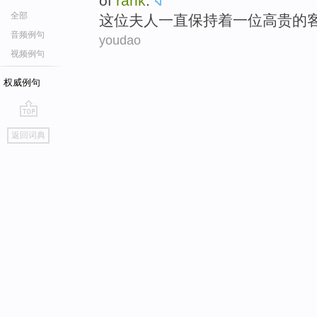
of
rank
.
全部
这位
夫人一直
保持
着
一
位高贵
的
音频例句
youdao
视频例句
权威例句
go
返回词典
top