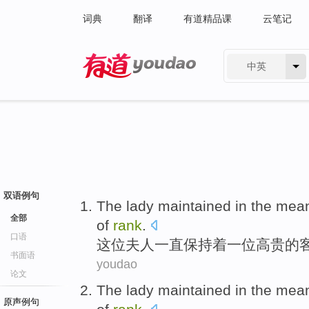
词典
翻译
有道精品课
云笔记
中英
有道 - 网易旗下搜索
双语例句
The lady
maintained in
the mean
全部
of
rank
.
口语
这位
夫人一直
保持
着
一
位高贵
的
书面语
youdao
论文
The lady
maintained in
the mean
原声例句