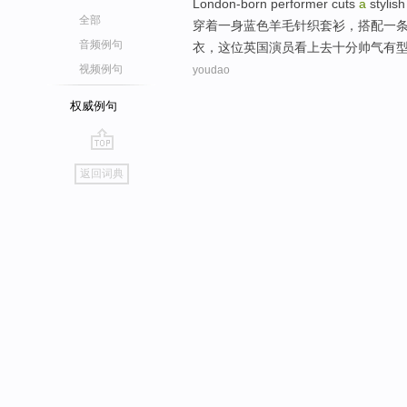
London-born
performer
cuts
a
stylish
全部
穿着
一身
蓝色
羊毛
针织
套衫
，
搭配
一
音频例句
衣，这位英国
演员
看上去十分帅气有
视频例句
youdao
权威例句
go
返回词典
top