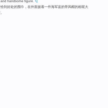
and
handsome figure
.
条恰到好处的
围巾
，
在
外面披着一件
海军蓝
的带风帽的粗呢大
型。