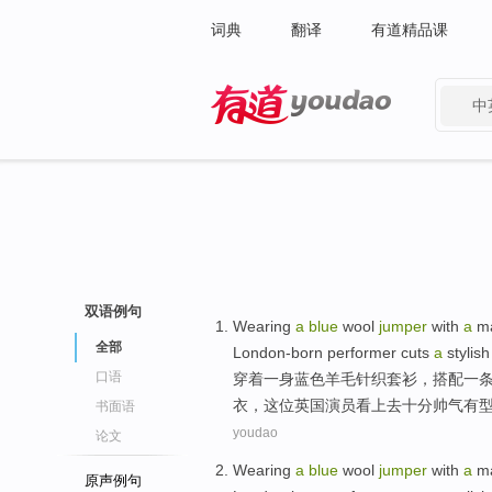
词典
翻译
有道精品课
中
有道 - 网易旗下搜索
双语例句
Wearing
a
blue
wool
jumper
with
a
m
全部
London-born
performer
cuts
a
stylish
口语
穿着
一身
蓝色
羊毛
针织
套衫
，
搭配
一
衣，这位英国
演员
看上去十分帅气有
书面语
youdao
论文
Wearing
a
blue
wool
jumper
with
a
m
原声例句