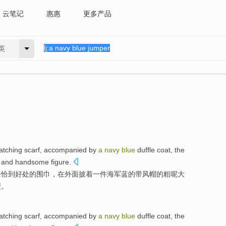
云笔记
惠惠
更多产品
英
atching
scarf
, accompanied by
a
navy
blue
duffle
coat,
the
and
handsome figure
.
条恰到好处的
围巾
，
在
外面披着一件
海军蓝
的带风帽的粗呢大
型。
atching
scarf
, accompanied by
a
navy
blue
duffle
coat,
the