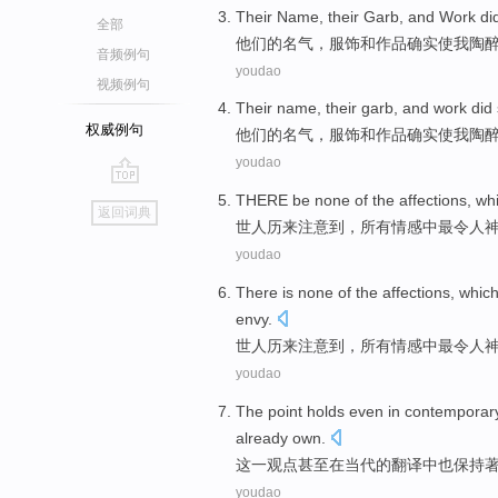
Their
Name, their
Garb
,
and
Work
di
全部
他们的
名气
，服饰
和
作品
确实
使
我
陶
音频例句
youdao
视频例句
Their
name, their
garb
,
and
work
did
权威例句
他们的
名气
，服饰
和
作品
确实
使
我
陶
youdao
go
THERE be
none
of the
affections
,
wh
返回词典
top
世人历来
注意
到，
所有
情感中
最令人
youdao
There is
none
of the
affections
, whic
envy
.
世人历来
注意
到，
所有
情感
中最令人
youdao
The
point holds
even
in
contemporar
already
own
.
这一
观点
甚至
在
当代
的
翻译中
也保持
youdao