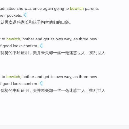
 admitted
she was
once again
going to
bewitch
parents
heir
pockets
.
承认
再次
诱惑
家长
和
孩子
掏空
他们
的
口袋
。
r
to
bewitch
,
bother
and
get its
own
way,
as
three
new
f
good looks
confirm
.
济
优势
的
书
所
证明
，美并未
失却
一丝
一毫
迷惑世人、
扰乱世人
r
to
bewitch
,
bother
and
get its
own
way,
as
three
new
f
good looks
confirm
.
济
优势
的
书
所
证明
，美并未
失却
一丝
一毫
迷惑世人、
扰乱世人