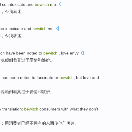
d
so
intoxicate
and
bewitch
me
.
醉
，令我
着迷
。
so
intoxicate
and
bewitch
me
.
醉
，令我著
迷
。
ich
have been
noted
to
bewitch
,
love
envy
.
神魂
颠倒
着莫过于
爱情
和嫉妒。
h has been
noted
to fascinate or
bewitch
,
but
love
and
神魂颠倒着
莫过于
爱情
和
嫉妒。
y
translation
:
bewitch
consumers
with
what
they
don't
著
：
用
消费者
已经
不
拥有的
东西
使
他们
著迷。