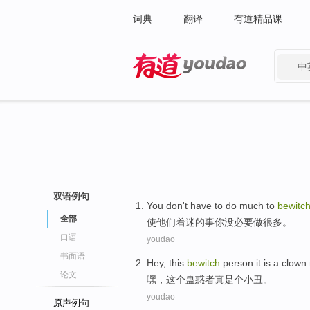
词典
翻译
有道精品课
中
有道 - 网易旗下搜索
双语例句
You
don't have
to
do
much
to
bewitc
全部
使
他们着迷的事
你
没
必要
做
很多
。
口语
youdao
书面语
Hey
,
this
bewitch
person it is
a
clown 
论文
嘿
，
这个
蛊惑
者真是
个
小丑。
youdao
原声例句