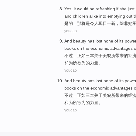
Yes
,
it
would
be
refreshing
if
she
just
and
children
alike into
emptying
out
t
是的
，
那
将
是
令人耳目一新
，
除非
她
youdao
And
beauty
has
lost
none
of
its
powe
books
on
the
economic
advantages
o
不过，
正如
三
本
关于
美貌
所带来
的
经
和
为所欲为
的
力量
。
youdao
And
beauty
has
lost
none
of
its
powe
books
on
the
economic
advantages
o
不过，
正如
三
本
关于
美貌
所带来
的
经
和
为所欲为
的
力量
。
youdao