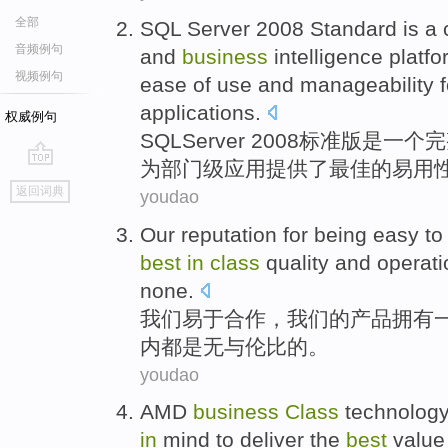
全部
SQL
Server
2008
Standard
is
a
音频例句
and
business
intelligence
platfo
视频例句
ease
of
use and manageability
applications
.
权威例句
SQL
Server
2008
标准版
是
一个
完
为
部门级
应用
提供了
最佳的
易用
go
返回词典
youdao
top
Our
reputation for being
easy
to
best
in
class
quality
and
operati
none
.
我们
易于
合作
，我们的产品
拥有
内
都
是
无与伦比的。
youdao
AMD
business
Class
technolog
in
mind
to
deliver
the
best
value