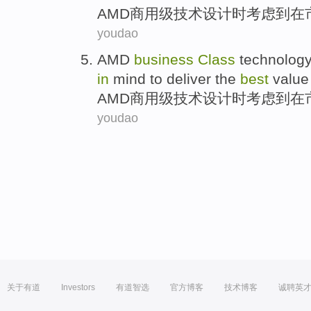
AMD
商用
级
技术
设计
时考虑
到
在
youdao
AMD
business
Class
technolog
in
mind
to
deliver
the
best
value
AMD
商用
级
技术
设计
时考虑
到
在
youdao
关于有道
Investors
有道智选
官方博客
技术博客
诚聘英