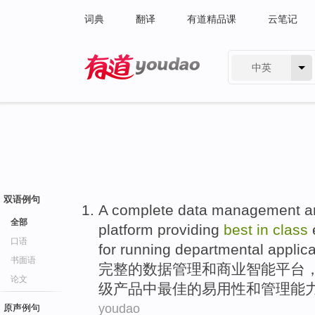
词典
翻译
有道精品课
云笔记
中英
有道 - 网易旗下搜索
双语例句
A
complete
data
management
a
全部
platform
providing
best
in
class
口语
for
running
departmental
applic
书面语
完整
的
数据
管理
和
商业
智能
平台
论文
级产品中
最佳
的
易用性
和管理能
youdao
原声例句