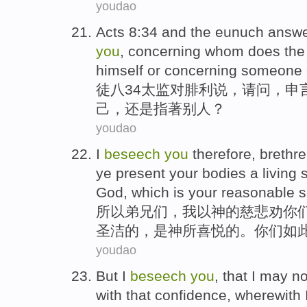
youdao
Acts
8:34
and the eunuch answ
you
, concerning
whom does
th
himself
or
concerning
someone 
徒
八34
太监
对
腓
利
说
，
请问
，
申
己
，
还是
指著别人？
youdao
I
beseech
you
therefore
,
brethr
ye present your
bodies
a living
s
God, which
is
your reasonable s
所以
弟兄们
，
我
以
神
的
慈悲
劝
你
圣洁
的
，是神所喜悦的。你们如
youdao
But
I
beseech
you
, that I
may
no
with
that
confidence, wherewith 