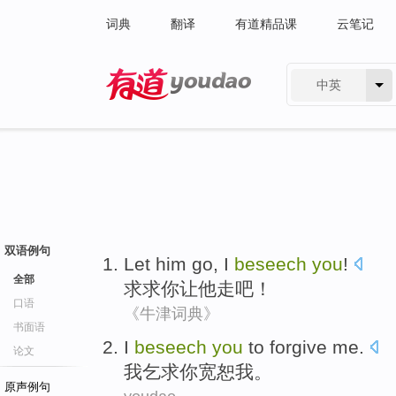
词典
翻译
有道精品课
云笔记
中英
有道 - 网易旗下搜索
双语例句
Let
him
go
,
I
beseech
you
!
全部
求求
你
让
他
走
吧！
口语
《牛津词典》
书面语
I
beseech
you
to forgive
me
.
论文
我
乞求
你
宽恕
我
。
原声例句