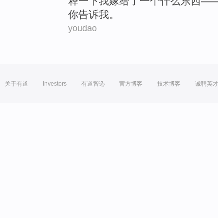
释
一下我
嫁
给了一个
什么
东西—
你告诉我。
youdao
关于有道
Investors
有道智选
官方博客
技术博客
诚聘英