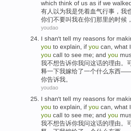
which
think
of
us as if we walke
有人
以为
我
是
凭着血气
行事，我
你们
不要
叫我在你们那里
的
时候
youdao
I
shan't
tell
my
reasons for
makin
you
to
explain
,
if
you
can
,
what
you
call to see
me
; and
you
must
我
不想
告诉
你
我
问这话的
理由
。
释
一下我
嫁
给了一个
什么
东西—
你告诉我。
youdao
I
shan't
tell
my
reasons for
makin
you
to
explain
,
if
you
can
,
what
you
call to see
me
; and
you
must
我
不想
告诉
你
我
问这话的
理由
。