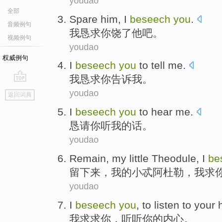
youdao
全部
Spare
him
,
I
beseech
you
.
音频例句
我
恳求
你
饶了
他
吧。
视频例句
youdao
权威例句
I
beseech
you
to
tell
me
.
我
恳求
你
告诉
我
。
go
youdao
返回词典
top
I
beseech
you
to hear
me
.
恳请
你
听
我的话
。
youdao
Remain
,
my
little
Theodule
,
I
be
留下来
，
我
的
小
忒阿杜勒
，
我
求
youdao
I
beseech
you
,
to listen to
your
我
求求
你
，
听听
你
的
内心
。