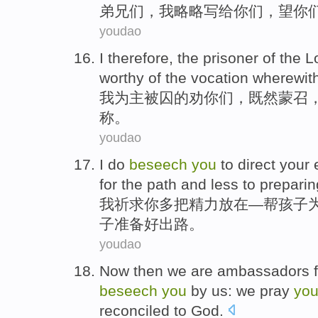
弟兄们
，
我
略略写给
你们
，望你
youdao
I
therefore, the prisoner
of
the
L
worthy of the vocation
wherewit
我
为主被囚
的
劝
你们
，既然蒙召
称。
youdao
I
do
beseech
you
to direct
your e
for
the
path
and less
to
preparin
我
祈求
你
多
把
精力放在—帮
孩子
子准备好出路。
youdao
Now then
we
are
ambassadors
beseech
you
by
us
: we
pray
yo
reconciled to
God.