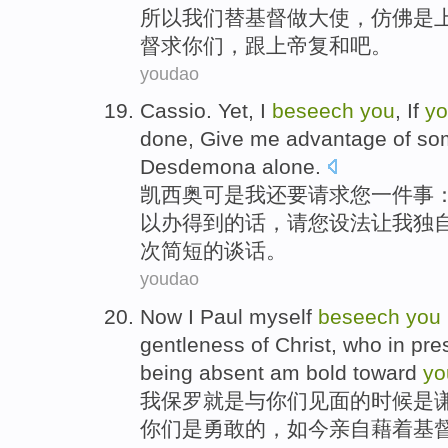
所以
我们
替
基督
做
大使
，
仿佛
是
督
求
你们
，
跟
上帝复和吧。
youdao
Cassio
.
Yet
,
I
beseech
you
,
If
y
done
,
Give
me
advantage of s
Desdemona
alone
.
凯西
奥
可是
我
还要
请求
您
一件
事
以
办得到的话，请您设法
让
我
独
次简短
的
谈话
。
youdao
Now
I
Paul
myself
beseech
you
gentleness
of
Christ
, who in
pre
being absent am
bold
toward
yo
我
保罗
就是
与
你们
见面
的
时候
是
你们是
勇敢
的，
如今
亲自
藉着基