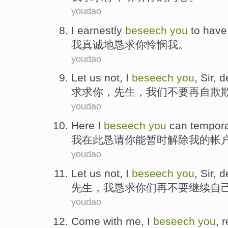
youdao
I
earnestly
beseech
you
to have
我
真诚地
恳求
你
怜悯
我
。
youdao
Let
us
not
, I
beseech
you
,
Sir
,
d
求求
你
，
先生
，
我们
不要
再
自欺
youdao
Here
I
beseech
you
can
tempora
我
在此
恳请
你
能
暂时
解除
我
的
帐
youdao
Let us not,
I
beseech
you
,
Sir
,
d
先生
，
我
恳求
你们
再
不要继续
自
youdao
Come
with
me
,
I
beseech
you
,
r