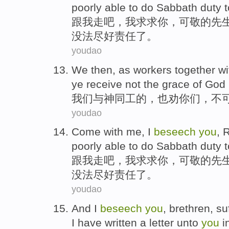
poorly able to do Sabbath
duty
跟
我
走吧
，
我
求求
你
，
可敬
的
先
没法尽好
责任
了。
youdao
We
then, as
workers
together
wi
ye
receive
not the
grace
of
God
我们
与
神
同
工
的
，
也
劝
你们
，不
youdao
Come
with
me
,
I
beseech
you
,
R
poorly able to do Sabbath
duty
跟
我
走吧
，
我
求求
你
，
可敬
的
先
没法尽好
责任
了。
youdao
And
I
beseech
you
,
brethren
, su
I have written a letter unto
you
i