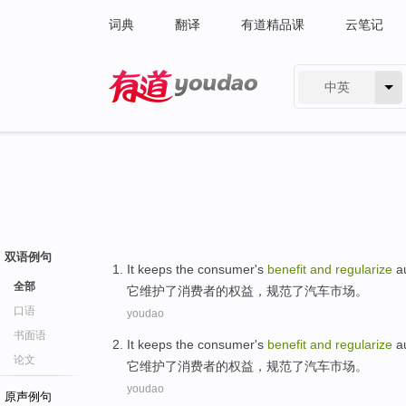
词典
翻译
有道精品课
云笔记
中英
有道 - 网易旗下搜索
双语例句
It
keeps
the
consumer
's
benefit
and
regularize
a
全部
它
维护
了
消费者
的
权益
，
规范了
汽车
市场
。
口语
youdao
书面语
It
keeps
the
consumer
's
benefit
and
regularize
a
论文
它
维护
了
消费者
的
权益
，
规范了
汽车
市场
。
youdao
原声例句