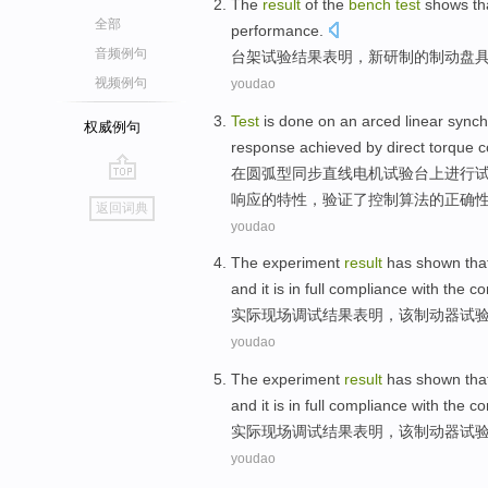
The
result
of
the
bench
test
shows th
全部
performance
.
音频例句
台架
试验
结果
表明
，
新
研制
的
制动
盘
视频例句
youdao
Test
is done
on
an arced
linear
synch
权威例句
response
achieved
by
direct
torque
c
在
圆弧
型
同步
直线
电机
试验
台上
进行
go
响应
的特性，
验证
了控制
算法
的正确
返回词典
top
youdao
The experiment
result
has shown
tha
and it is in
full
compliance
with the
co
实际
现场
调试
结果
表明
，
该
制动器
试
youdao
The experiment
result
has shown
tha
and it is in
full
compliance
with the
co
实际
现场
调试
结果
表明
，
该
制动器
试
youdao