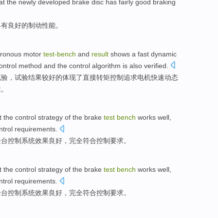
at
the
newly
developed
brake
disc
has
fairly good
braking
具有
良好
的
制动
性能
。
ronous
motor
test-
bench
and
result
shows a
fast
dynamic
ontrol
method and the control
algorithm is
also verified
.
试验，试验
结果
较好的体现
了
直接
转矩
控制
追求电机
快速
动态
性。
t
the
control
strategy of
the
brake
test
bench
works
well
,
ntrol
requirements.
验台
控制
系统
效果
良好
，
完全
符合
控制要求。
t
the
control
strategy of
the
brake
test
bench
works
well
,
ntrol
requirements.
验台
控制
系统
效果
良好
，
完全
符合
控制要求。