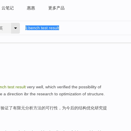
云笔记
惠惠
更多产品
英
nch
test
result
very well,
which verified
the
possibility
of
de
a
direction
ibr
the research
to
optimization
of
structure
.
，
验证
了
有限元
分析
方法
的
可行性
，
为
今后的
结构
优化
研究
提