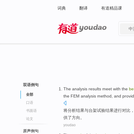
词典
翻译
有道精品课
中
有道 - 网易旗下搜索
双语例句
The
analysis
results
meet
with
the
be
全部
the
FEM
analysis
method
, and
provi
口语
将
分析
结果
与
台架
试验
结果
进行对比
书面语
供了
方向
。
论文
youdao
原声例句