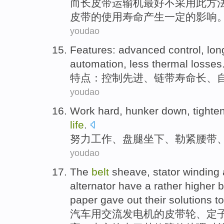
而
长
皮带
运输机
最好
不
采用
此
方
皮带
的
使用
寿命
产生
一定
的
影响
youdao
Features
:
advanced
control
,
lon
automation
,
less
thermal
losses
特点
：
控制
先进
、
链
带
寿命
长
、
youdao
Work hard
,
hunker
down,
tighte
life
.
努力
工作、
盘腿
坐下、
勒紧
腰带
youdao
The
belt
sheave
,
stator
winding
alternator
have a rather
higher
b
paper
gave out
their solutions
to
汽车
用交流
发电机
的
皮带轮
、
定