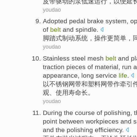
皮带
驱动
的
泵
低速
运行
，以便
延
youdao
Adopted pedal
brake
system
,
op
of
belt
and
spindle
.
脚踏式
制动
系统
，
操作
更简单
，
youdao
Stainless steel
mesh
belt
and
pl
traction
pieces
of
material
,
run
a
appearance
,
long
service
life
.
以
不锈钢
网
带
和
塑料
网带
作
牵引
观
、使用寿命
长
。
youdao
During the
course
of
polishing
,
t
point
between
workpieces
and
s
and the polishing
efficiency
.