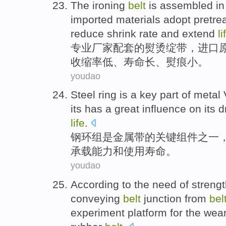
The
ironing
belt
is assembled i
imported
materials
adopt pretre
reduce
shrink
rate and extend
li
专业
厂家
配套
的
熨烫
绽带，
进口
收缩率
低、
寿命
长、熨痕小。
youdao
Steel
ring
is
a
key
part
of
metal
its
has a great influence on
its 
life
.
钢
环
组
是
金属带
的
关键
组件之一
承载
能力
和
使用寿命。
youdao
According to
the
need
of
streng
conveying
belt
junction
from
bel
experiment
platform
for
the
wea