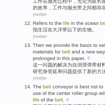
工件
在
抛光
过程
中，无论
为
延长
的
效率
，工件
与
抛光带
之间
都
存
youdao
Refers to the
life
in
the ocean
be
指
生活
在
大洋
带
以下
的
生物
。
youdao
Then we
provide
the
basis
to
se
materials
for
belt
and
a
new
wa
prolonged in
this
paper.
这
一
问题的解决
为
自
润滑
弹
带
材
研究
身
管延寿问题提供了
新的
方
youdao
The
belt
conveyor
is best
not
to
use
of
the
center roller
group
wil
life
of
the
belt
.