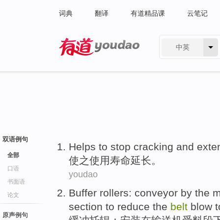
词典
翻译
有道精品课
云笔记
中英
有道 - 网易旗下搜索
双语例句
Helps to
stop cracking and ext
全部
使
之使用寿命
延长
。
口语
youdao
书面语
Buffer
rollers
:
conveyor
by the
m
论文
section
to
reduce
the
belt
blow
t
原声例句