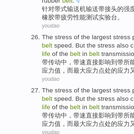
rubber
belt
.
针对
带
式
输送机输送带
接头
的
强
橡胶
带
疲劳
性能
测试
实验
台
。
youdao
The
stress
of
the
largest
stress
belt
speed
.
But
the stress
also
c
life
of
the
belt
in
belt
transmissi
带
传动
中，带
速
直接
影响
到带
所
应力
值，
而
最大应力点处
的
应力
youdao
The
stress
of
the
largest
stress
belt
speed
.
But
the stress
also
c
life
of
the
belt
in
belt
transmissi
带
传动
中，带
速
直接
影响
到带
所
应力
值，
而
最大应力点处
的
应力
youdao