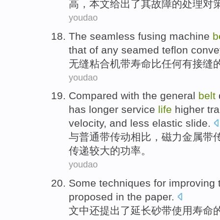
高
，
本文
给出
了
其
故障
的处理对
youdao
The seamless
fusing
machine
b
that
of
any
seamed
teflon
conve
无缝
粘合
机
带
寿命
比
任何
有接缝
youdao
Compared
with
the
general
belt
has
longer
service
life
higher
tr
velocity,
and
less elastic slide.
与
普通
带
传动
相比
，
磁力
金属带
传递
较大的功率。
youdao
Some
techniques
for improving
proposed
in
the
paper.
文中还
提出了
延长
砂
带
使用
寿命