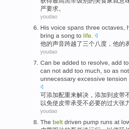
获得
最高
黑
带
级别的
美食家
就意
严要求。
youdao
His
voice
spans
three
octaves
,
bring a
song
to
life
.
他
的
声音
跨越了
三个
八度
，
他
的
youdao
Can
be
added
to
resolve
,
add
to
can
not
add
too much
,
so as not
unnecessary
excessive
tension
可
添加
配重
来
解决
，
添加
到
皮带
以免
使
皮带
承受
不必要的
过大
张
youdao
The
belt
driven
pump
runs
at lo