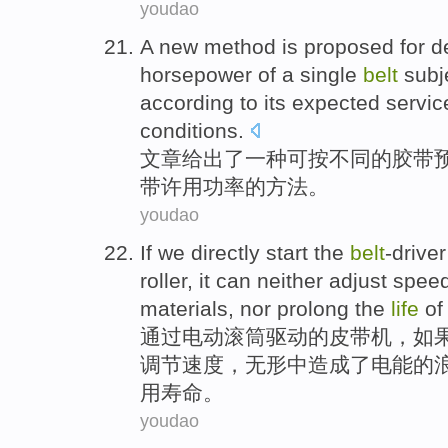
youdao
A new
method
is proposed
for
d
horsepower
of
a single
belt
subje
according to
its
expected
servi
conditions
.
文章
给出
了一种可
按
不同
的
胶带
带许用
功率
的
方法
。
youdao
If
we
directly
start the
belt
-driver
roller
, it can neither
adjust
spee
materials
, nor
prolong
the
life
of 
通过
电动
滚筒
驱动
的
皮带
机，
如
调节
速度
，无形中造成
了
电能
的
用
寿命。
youdao