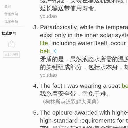
缓冲
托辊
：
安装
在
输送机
受
料
段
全部
延长输送带使用寿命。
音频例句
youdao
视频例句
Paradoxically
,
while
the
tempera
权威例句
exist
only
in
the inner
solar sys
life
,
including
water
itself
, occur
belt
.
go
返回词典
top
矛盾
的是，
虽然
液态水
所需
的
温
的
关键
组成
部分，
包括
水
本身
，
youdao
The fact
I
was wearing
a seat
be
我
系
着安全带，幸免于难。
《柯林斯英汉双解大词典》
The
epicure
awarded with
highe
high-standard
requirements
for