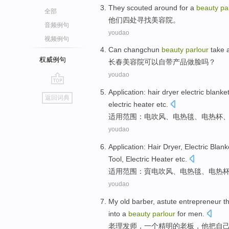
They
scouted around
for
a
beauty
pa
全部
他们
四处
寻找
美容院
。
音频例句
youdao
视频例句
Can
changchun
beauty
parlour
take 
权威例句
长春
美容院
可以
自带
产品
做
脸
吗？
youdao
go
Application
:
hair dryer
electric blanke
返回词典
top
electric
heater
etc
.
适用范围
：
电吹风
、
电热毯
、电热杯
youdao
Application
:
Hair Dryer
,
Electric Blank
Tool
,
Electric
Heater
etc
.
适用范围
：
賨
电吹风、
电热毯
、
电热
youdao
My old
barber
,
astute entrepreneur
t
into a
beauty
parlour
for men
.
老
理发师
，
一
个
精明
的老板，
他
把
自