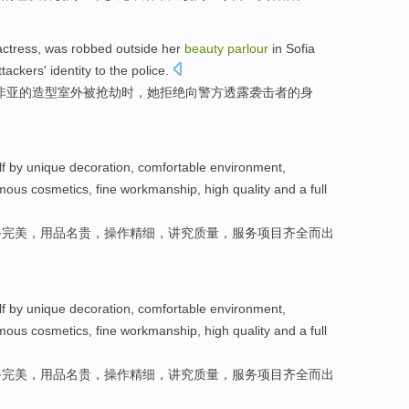
actress
,
was robbed
outside
her
beauty
parlour
in
Sofia
ttackers'
identity
to
the police
.
非亚
的造型
室外
被
抢劫时，
她
拒绝
向
警方
透露
袭击者
的
身
lf
by
unique
decoration
,
comfortable
environment
,
mous
cosmetics
,
fine workmanship
, high
quality
and a full
备
完美，
用品名贵
，操作
精细
，讲究
质量
，
服务项目
齐全
而
出
lf
by
unique
decoration
,
comfortable
environment
,
mous
cosmetics
,
fine workmanship
, high
quality
and a full
备
完美，
用品名贵
，操作
精细
，讲究
质量
，
服务项目
齐全
而
出