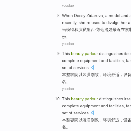
youdao
When
Dessy Zidarova, a model
and
recently
,
she
refused to
divulge
her
a
当
模特
和
演员
黛西·兹达洛娃
最近
在
索
份
。
youdao
This
beauty
parlour
distinguishes itse
complete
equipment
and facilities,
fa
set of
services
.
本
整容
院
以
装潢
别致
，
环境
舒适
，
设
名
。
youdao
This
beauty
parlour
distinguishes itse
complete
equipment
and facilities,
fa
set of
services
.
本
整容
院
以
装潢
别致
，
环境
舒适
，
设
名
。