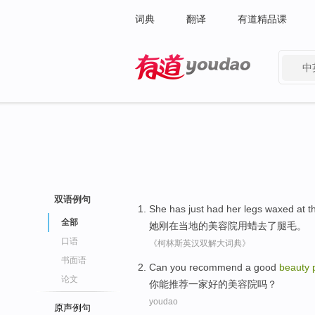
词典
翻译
有道精品课
中
有道 - 网易旗下搜索
双语例句
She
has just had
her legs
waxed
at
t
全部
她
刚
在
当地
的
美容院
用蜡去
了
腿
毛。
口语
《柯林斯英汉双解大词典》
书面语
Can
you
recommend
a
good
beauty
论文
你
能
推荐
一家
好的
美容院吗？
youdao
原声例句