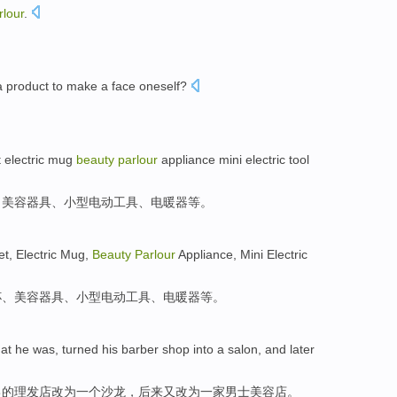
rlour
.
a
product
to make
a
face
oneself?
t
electric mug
beauty
parlour
appliance
mini
electric
tool
、
美容
器具
、
小型
电动
工具
、
电
暖器
等
。
et
, Electric
Mug
,
Beauty
Parlour
Appliance
,
Mini
Electric
杯
、
美容
器具
、
小型
电动
工具
、
电
暖器
等。
hat
he
was,
turned
his
barber
shop into
a
salon
,
and later
己
的
理发店
改为一个
沙龙
，
后来
又改为一家
男士
美容店
。