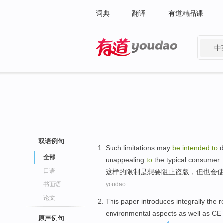
词典
翻译
有道精品课
中
有道 - 网易旗下搜索
双语例句
Such
limitations may
be
intended
to
d
全部
unappealing
to
the
typical
consumer
.
口语
这样
的
限制
是
想
要
阻止
盗版
，
但
也
会
书面语
youdao
论文
This paper
introduces
integrally
the
r
environmental
aspects
as well as
CE
原声例句