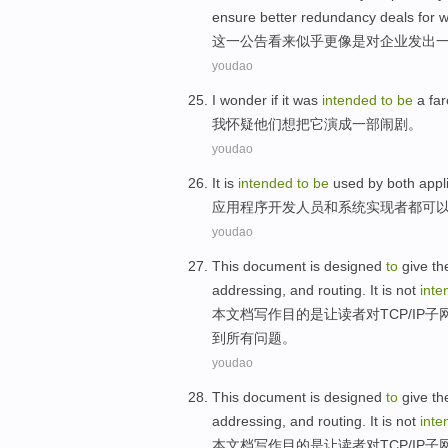
ensure
better
redundancy deals
for
w
这
一
公告
看来似乎更像是
对
企业
发出
youdao
I
wonder if
it
was
intended
to
be
a fa
我
怀疑
他们
想把
它
演
成一部闹剧。
youdao
It is
intended
to
be
used by both
appl
应用程序
开发人员
和
系统
实现者都可
youdao
This
document
is
designed
to
give
th
addressing
,
and
routing
.
It
is not
int
本
文档
写作目的
是
让
读者
对
TCP
/
IP
子
到
所有
问题
。
youdao
This
document
is
designed
to
give
th
addressing
,
and
routing
.
It
is not
int
本
文档
写作目的
是
让
读者
对
TCP
/
IP
子