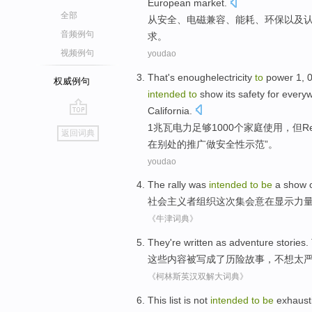
European
market
.
全部
从
安全
、
电磁兼容
、
能耗
、
环保
以及
音频例句
求
。
视频例句
youdao
That's
enoughelectricity
to
power
1
, 
权威例句
intended
to
show
its
safety
for
everyw
California.
go
1
兆瓦
电力
足够1000个
家庭
使用，
但
R
返回词典
top
在别处的推广做
安全性
示范
”。
youdao
The rally was
intended
to
be
a
show
社会主义者组织这次集会
意在
显示
力
《牛津词典》
They
're written
as
adventure
stories
.
这些
内容
被
写成了
历险
故事
，不想太
《柯林斯英汉双解大词典》
This
list
is not
intended
to
be
exhaust