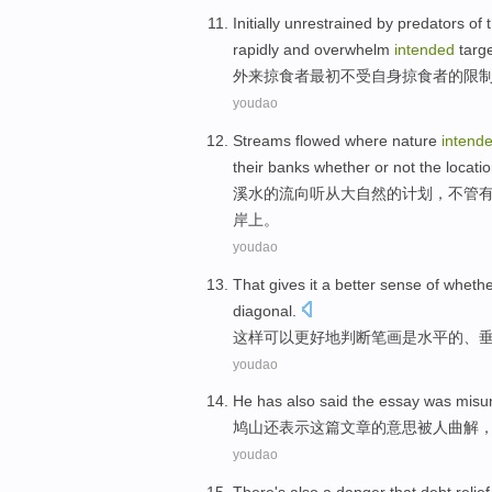
Initially
unrestrained by
predators
of
rapidly
and
overwhelm
intended
targ
外来
掠
食者
最初
不
受
自身
掠食者
的
限
youdao
Streams
flowed where
nature
intend
their banks
whether
or not
the
locati
溪水
的
流向
听从
大自然
的计划，
不管
岸
上
。
youdao
That
gives it
a
better
sense
of
whethe
diagonal
.
这样
可以
更好地
判断
笔画
是
水平
的
、
youdao
He has
also
said
the
essay
was misu
鸠山
还
表示
这
篇文章
的意思
被
人曲解
youdao