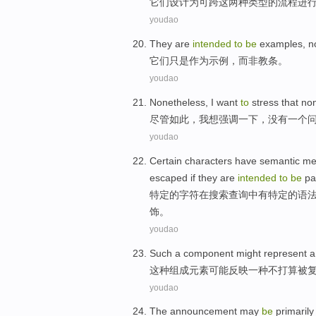
它们
设计
为
可
跨
这
两种
类型
的
流程进
youdao
They
are
intended
to
be
examples
,
n
它们
只是
作为
示例
，而
非
教条。
youdao
Nonetheless
,
I
want
to
stress
that
no
尽管如此
，
我
想
强调一下
，
没有一个
youdao
Certain
characters
have
semantic
me
escaped
if
they are
intended
to
be
pa
特定
的
字符
在
搜索
查询
中
有
特定的
语
饰
。
youdao
Such a
component
might
represent
a
这种
组成元素
可能
反映
一
种
不
打算
被
youdao
The
announcement
may
be
primaril