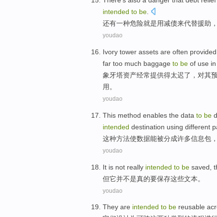
There's also
a
danger
that
debt relief
intended
to
be
.
还有
一种
危险
就是
用减
债
来
代替
援助
youdao
Ivory tower
assets
are often
provided
far
too
much
baggage
to
be
of
use
in
象牙塔
资产
经常
提供
得
太
迟了
，
对
其
用
。
youdao
This
method
enables the
data
to
be
d
intended
destination
using
different
p
这种
方法
使
数据
能
被
分成
许多
信息包
youdao
It
is not
really
intended
to
be
saved
, 
但它
并
不是
真的
要保存这些文本。
youdao
They
are
intended
to
be
reusable
acr