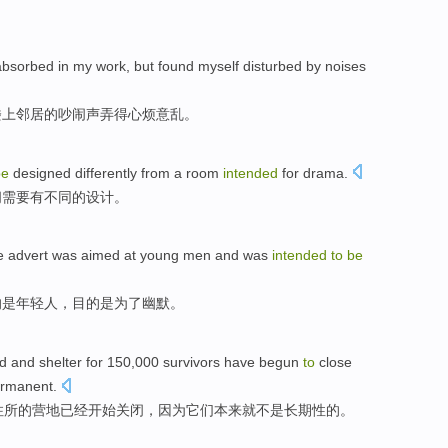
 absorbed in my
work
,
but
found myself
disturbed by
noises
楼上
邻居
的
吵闹声弄
得
心烦意乱。
be
designed
differently from
a room
intended
for
drama
.
间
需要
有
不同
的
设计
。
e
advert
was
aimed at
young men
and was
intended
to
be
的
是
年轻人，目的是为了幽默。
d
and
shelter
for
150,000
survivors
have
begun
to
close
rmanent
.
住所
的
营地
已经
开始
关闭
，
因为
它们
本来
就不是
长期性
的。