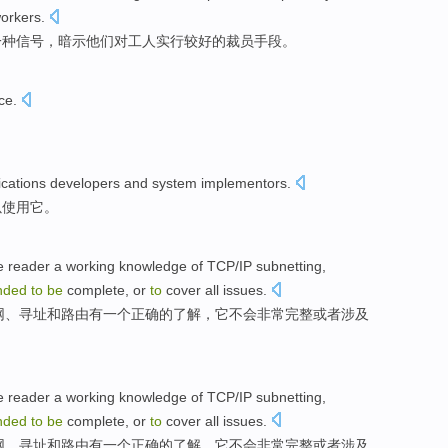
orkers
.
一种
信号
，暗示他们
对
工人实行
较好的
裁员
手段。
rce
.
ications
developers
and
system
implementors
.
以使用它
。
e
reader
a
working knowledge
of
TCP
/
IP
subnetting
,
ended
to
be
complete
,
or
to
cover
all
issues
.
网
、
寻址
和
路由
有
一个
正确的了解，
它
不会
非常
完整
或者
涉及
e
reader
a
working knowledge
of
TCP
/
IP
subnetting
,
ended
to
be
complete
,
or
to
cover
all
issues
.
网
、
寻址
和
路由
有
一个
正确的了解，
它
不会
非常
完整
或者
涉及