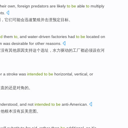
their own
,
foreign
predators
are
likely
to
be
able
to
multiply
ets
.
制，它们
可能
会
迅速
繁殖
并
击溃
预定
目标。
ed
them
to
, and
water-driven
factories
had
to
be
located
on
on was desirable
for
other
reasons
.
有没有
其他
原因支持
这个
选址
，
水力
驱动的
工厂
都
必须
设在
河
r
a
stroke
was
intended
to
be
horizontal
,
vertical
,
or
垂直
的
还是
对角
的。
nderstood
, and
not
intended
to
be
anti-American
.
，他根本
没有
反美
意图
。