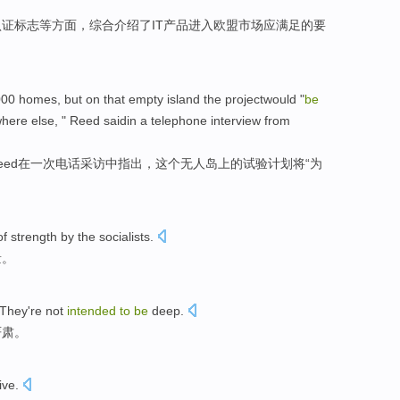
认证
标志
等方面
，综合
介绍了
IT
产品
进入
欧盟
市场
应满足
的
要
000
homes
,
but
on
that empty
island
the
projectwould "
be
here else, " Reed
saidin
a
telephone
interview
from
eed
在
一
次
电话
采访中指出，
这个
无人
岛上
的
试验计划将“
为
of
strength
by the
socialists
.
量
。
 They
're not
intended
to
be
deep.
严肃。
ive
.