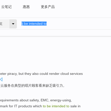
云笔记
惠惠
更多产品
英
eter
piracy
,
but
they also
could
render
cloud
services
使
云
服务
在
典型的
唱片
顾客
看来缺乏
吸引力
。
equirements
about
safety
,
EMC
,
energy-using
,
mark
for
IT
products
which
to
be
intended
to
sale
in