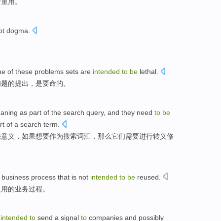
行重用。
ot dogma
.
ne
of
these
problems
sets
are
intended
to
be
lethal.
问题
的
提出
，
是要命
的。
aning
as
part
of
the
search
query
, and
they
need
to
be
rt of a search
term
.
法
意义
，
如果
想
要
作为
搜索
词汇
，那么
它们
需要
进行
转义修
business
process
that
is not
intended
to
be
reused
.
复用的
业务
过程
。
y
intended
to
send
a
signal
to
companies
and possibly