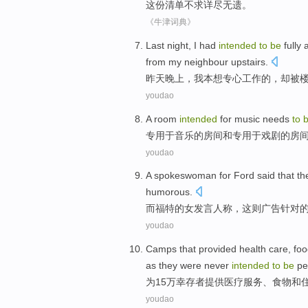
这份
清单
不求详尽
无遗
。
《牛津词典》
Last
night
,
I
had
intended
to
be
fully
from
my neighbour
upstairs
.
昨天
晚上
，
我
本
想
专心
工作
的，
却
被
youdao
A
room
intended
for
music
needs
to
专用
于
音乐
的
房间
和专用于
戏剧
的房
youdao
A spokeswoman
for
Ford
said
that th
humorous
.
而
福特
的
女
发言人称，
这
则
广告
针对
youdao
Camps
that
provided
health care
,
foo
as
they
were never
intended
to
be
pe
为
15万
幸存者
提供
医疗
服务、
食物
和
youdao