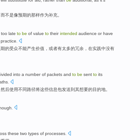
will substitute
for
aid
,
rather
than
be
additional
,
as
it
's
，
而不是
像
预期
的
那样作为
补充
。
too
late
to
be
of
value
to
their
intended
audience
or
have
practice
.
预期
的
受众不能产生
价值
，
或者
有
太多
的
冗余
，
在
实践
中
没有
ivided into
a number
of
packets
and
to
be
sent
to
its
aths
.
，
然后
使用
不同
路径
将这些信息包
发送
到
其
想
要的
目的地
。
though.
oss
these
two
types
of
processes
.