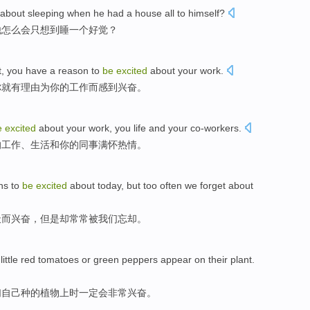
about
sleeping
when
he
had a
house
all
to himself?
他
怎么会
只想到
睡
一个
好觉？
t
, you
have a
reason
to
be
excited
about
your
work
.
你就
有
理由
为
你
的工作而
感到
兴奋。
e
excited
about
your
work
, you
life
and
your
co-workers
.
的
工作
、
生活
和
你的
同事满怀热情
。
ns to
be
excited
about
today,
but
too often
we
forget about
天而
兴奋
，
但是却
常常
被我们
忘却
。
little
red
tomatoes
or
green
peppers
appear
on
their
plant
.
们自己种的植物上时
一定会
非常
兴奋。