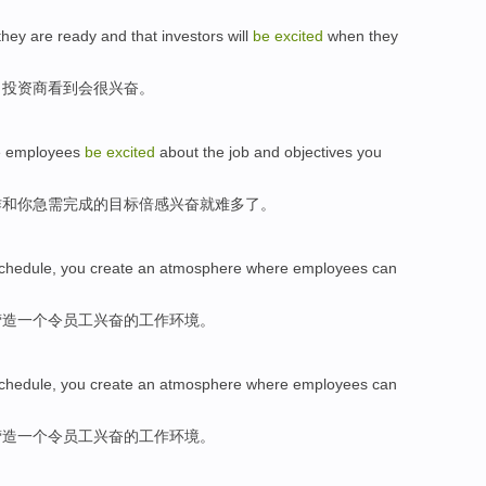
they are
ready
and that
investors
will
be
excited
when they
，
投资商
看到
会
很
兴奋。
e
employees
be
excited
about
the
job
and
objectives
you
作
和
你
急需
完成的
目标
倍感兴奋就
难
多
了。
chedule
, you
create an atmosphere
where
employees
can
营造
一个令员工
兴奋
的工作环境。
chedule
, you
create an atmosphere
where
employees
can
营造
一个令员工
兴奋
的工作环境。