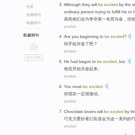
Although
they
will
be
excited
by
the
s
全部
ordinary person
trying to
fulfill
his
or 
音频例句
虽然
他们
会
为
争夺
第一
名
而
兴奋
，但
视频例句
youdao
权威例句
Are
you
beginning to
be
excited
?
你
开始
兴奋
了吧？
youdao
go
返回词典
top
He
had
begun to
be
excited
, too.
他
也
开始
兴奋
起来。
youdao
You
must
be
excited
.
你
现在
一定
很激动
。
youdao
Chocolate
lovers
will
be
excited
by
th
巧克力
爱好者们应该
会
为
这
一系列
的
youdao