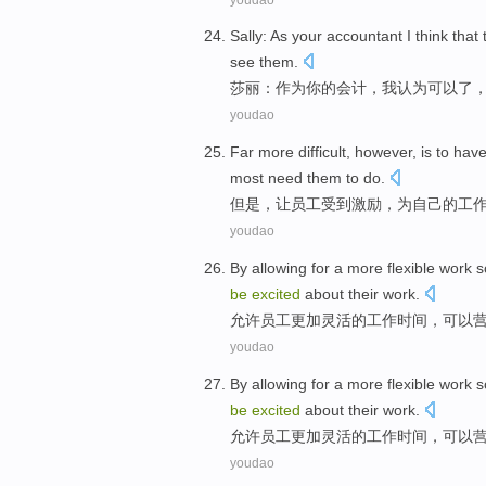
Sally
:
As
your
accountant
I
think
that 
see
them.
莎丽
：
作为
你
的
会计
，
我
认为
可以了
youdao
Far more
difficult
,
however
, is
to
hav
most need them to
do
.
但是
，
让
员工
受到
激励，
为
自己
的
工
youdao
By allowing for
a more
flexible
work
s
be
excited
about
their
work
.
允许
员工
更加
灵活
的
工作
时间
，
可以
youdao
By allowing for
a more
flexible
work
s
be
excited
about
their
work
.
允许
员工
更加
灵活
的
工作
时间
，
可以
youdao