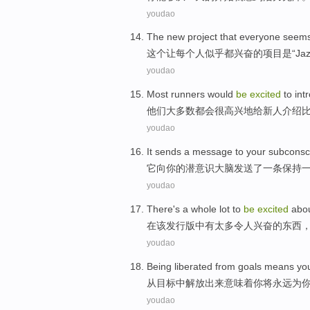
youdao
The
new
project
that
everyone
seems
这个
让
每个人
似乎
都兴奋
的
项目
是
“
Ja
youdao
Most
runners
would
be
excited
to
int
他们
大多数
都会
很高兴
地
给
新人
介绍
youdao
It
sends
a
message
to
your
subconsc
它
向
你
的
潜意识
大脑
发送
了
一
条
保持
youdao
There's a
whole lot
to
be
excited
abo
在
该
发行版中
有
太多
令人
兴奋的
东西
youdao
Being liberated
from
goals
means
yo
从
目标
中
解放
出来
意味着
你
将
永远
为
youdao