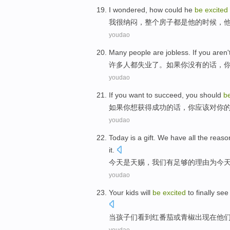
I
wondered
,
how
could
he
be
excited
我
很纳闷
，
整个房子
都是
他
的
时候
，
youdao
Many
people
are
jobless
.
If
you
aren'
许多
人
都
失业了
。
如果
你
没有
的话，
youdao
If
you
want to
succeed
, you
should
b
如果
你
想
获得成功的话
，你
应该
对
你
youdao
Today
is
a gift
.
We
have
all the
reaso
it
.
今天
是
天赐
，
我们
有
足够的
理由
为今
youdao
Your kids
will
be
excited
to finally
see
当
孩子们
看到
红
番茄
或
青椒
出现
在
他
youdao