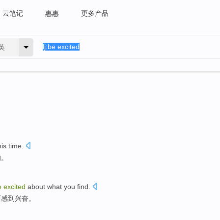
云笔记
惠惠
更多产品
英
is time.
的。
e
excited
about
what
you
find
.
西
感到兴奋
。