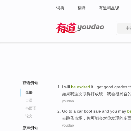
词典
翻译
有道精品课
中
有道 - 网易旗下搜索
双语例句
I
will
be
excited
if I get good grades th
全部
如
果我这次取得好成绩，我会很兴奋
口语
youdao
书面语
Go to
a car boot sale
and
you
may
b
论文
去
跳蚤
市场，
你
可能
会
对
你
发现
的
东
youdao
原声例句