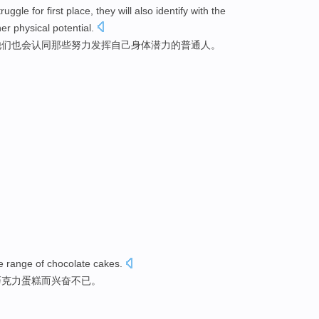
truggle for
first
place
,
they
will also
identify
with
the
her
physical
potential
.
他们
也
会
认同
那些
努力
发挥
自己
身体
潜力
的
普通人
。
e
range of
chocolate
cakes.
巧克力蛋糕而
兴奋
不已。