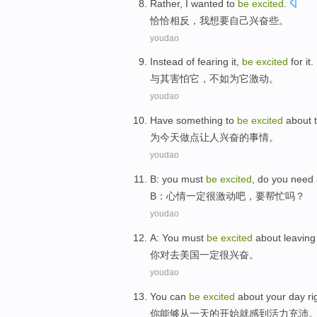
Rather
,
I
wanted to
be
excited
.
恰恰相反
，
我
想
要自己
兴奋
些。
youdao
Instead
of fearing
it
,
be
excited
for
it.
与其
害怕
它
，不如
为
它
激动
。
youdao
Have
something
to
be
excited
about
为
今天
做
点
让人
兴奋的事情。
youdao
B
: you
must
be
excited
, do you
need
B
：心情
一定
很
激动
吧，
要
帮忙
吗？
youdao
A:
You
must
be
excited
about
leaving
你
对
去
美国
一定
很兴奋
。
youdao
You
can
be
excited
about your
day
ri
你
能够
从
一天
的
开始
就
感到
活力充沛