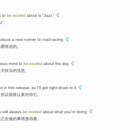
 to
be
excited
about
is
"
Jazz
."
zz
”。
roduce a
new
runner to road
racing
.
比赛情况
的。
ious
mind to
be
excited
about the
day
.
一
天
快乐的信息。
ut
in
this
release
,
so
I
'll
get right down
to
it
.
，
所以
我
将
认真
对待它。
u
will
always
be
excited
about
what
you
're
doing
.
你
正在
做
的
事情
激动
着。