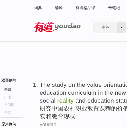
词典
翻译
有道精品课
云笔记
中英
有道 - 网易旗下搜索
双语例句
The study on
the
value
orientati
全部
education
curriculum
in the new
口语
social
reality
and
education
stat
书面语
研究
中国
农村
职业
教育
课程
的
价
论文
实
和
教育现状。
youdao
原声例句