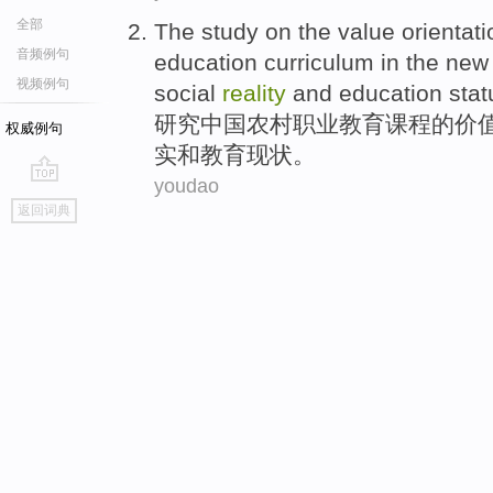
全部
The study on
the
value
orientati
音频例句
education
curriculum
in the new
视频例句
social
reality
and
education
stat
研究
中国
农村
职业
教育
课程
的
价
权威例句
实
和
教育现状。
youdao
go
返回词典
top