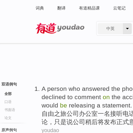
词典
翻译
有道精品课
云笔记
中英
有道 - 网易旗下搜索
双语例句
A
person who
answered the
pho
全部
declined to
comment
on
the acc
口语
would
be
releasing
a statement.
书面语
自由
之旅
公司办公室
一名
接听
电
论文
论
，
只是
说
公司
稍后将发布正式
youdao
原声例句