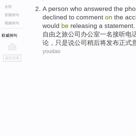
全部
A
person who
answered the
pho
音频例句
declined to
comment
on
the acc
视频例句
would
be
releasing
a statement.
自由
之旅
公司办公室
一名
接听
电
权威例句
论
，
只是
说
公司
稍后将发布正式
youdao
go
返回词典
top