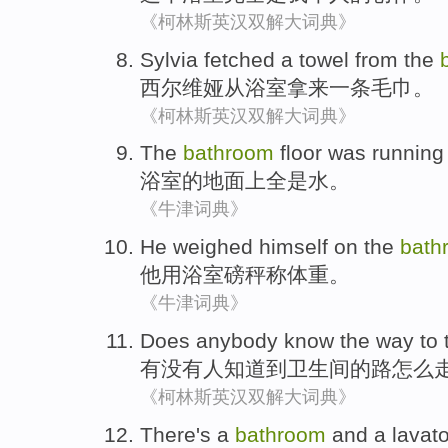
《柯林斯英汉双解大词典》
Sylvia
fetched
a
towel
from
the
西尔维娅
从
浴室
拿来
一
条毛巾
。
《柯林斯英汉双解大词典》
The
bathroom
floor
was
running
浴室的
地面上全
是
水
。
《牛津词典》
He weighed
himself on
the
bath
他用
浴室
磅秤称体重。
《牛津词典》
Does anybody
know
the
way
to
有没有
人
知道
到
卫生间
的
路怎么
《柯林斯英汉双解大词典》
There's
a
bathroom
and
a lavat