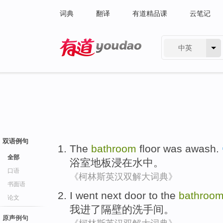
词典
翻译
有道精品课
云笔记
中英
有道 - 网易旗下搜索
双语例句
The
bathroom
floor
was awash
.
全部
浴室
地板
浸
在水中。
口语
《柯林斯英汉双解大词典》
书面语
I
went
next door to
the
bathroo
论文
我
进了
隔壁
的
洗手间
。
原声例句