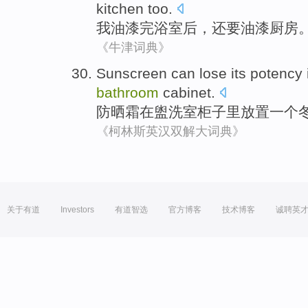
kitchen too
.
我
油漆
完
浴室
后，
还要
油漆
厨房
《牛津词典》
Sunscreen
can
lose
its potency
bathroom
cabinet
.
防晒霜
在
盥洗室
柜子里放置
一个
《柯林斯英汉双解大词典》
关于有道
Investors
有道智选
官方博客
技术博客
诚聘英