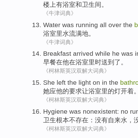
楼上
有
浴室
和
卫生间
。
《牛津词典》
Water was running all over the
b
浴室里水流
满地
。
《牛津词典》
Breakfast
arrived
while
he
was
i
早餐
在
他
在浴室里时
送到了
。
《柯林斯英汉双解大词典》
She
left
the
light
on in the
bathr
她
应
他
的要求
让
浴室里
的
灯
开着
《柯林斯英汉双解大词典》
Hygiene
was nonexistent
:
no
ru
卫生
根本
不存在：
没有
自来水
，
《柯林斯英汉双解大词典》