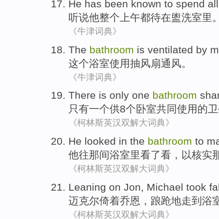
He
has
been known
to spend
al
听说
他
整个
上午都
待
在
盥洗室里
《牛津词典》
The
bathroom
is
ventilated
by m
这个
浴室
使用
抽风
扇
通风
。
《牛津词典》
There is only
one
bathroom
sha
只有
一个
供
8个
卧室
共同
使用的
卫
《柯林斯英汉双解大词典》
He
looked
in
the
bathroom
to m
他
往
那
间
浴室
里看了看，
以
核实
《柯林斯英汉双解大词典》
Leaning on
Jon
,
Michael
took fa
迈克尔
倚
着
乔恩
，
踉跄
地走
到
浴
《柯林斯英汉双解大词典》