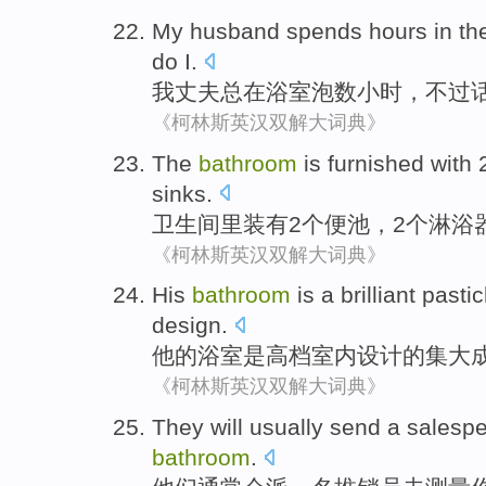
My
husband
spends
hours
in
th
do
I
.
我
丈夫
总
在
浴室
泡
数小时
，
不过
《柯林斯英汉双解大词典》
The
bathroom
is
furnished with
sinks
.
卫生间里
装有
2
个便池，2个
淋浴
《柯林斯英汉双解大词典》
His
bathroom
is
a brilliant pasti
design
.
他
的
浴室
是
高档
室内
设计
的
集大
《柯林斯英汉双解大词典》
They
will
usually
send
a
salespe
bathroom
.