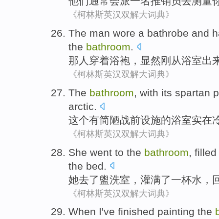
他们
通常
会派
一
名
推销员
去
测量
《柯林斯英汉双解大词典》
The man
wore
a bathrobe
and
h
the
bathroom
.
那
人
穿着
浴
袍，
显然
刚
从浴室
出
《柯林斯英汉双解大词典》
The
bathroom
,
with
its spartan
p
arctic.
这个
有
简陋
战前
设施
的
浴室
实在
《柯林斯英汉双解大词典》
She
went to
the
bathroom
,
filled
the bed
.
她
去
了
盥洗室
，
灌满了
一杯
水
，
《柯林斯英汉双解大词典》
When
I
've finished
painting
the