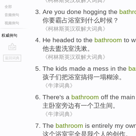
《柯林斯英汉双解大词典》
全部
Are
you
done hogging
the
bath
音频例句
你
要
霸占
浴室
到什么时候？
视频例句
《柯林斯英汉双解大词典》
权威例句
He
headed
to the
bathroom
to
w
他
去盥洗室
洗漱
。
go
《柯林斯英汉双解大词典》
返回词典
top
The
kids
made a mess in
the
ba
孩子们
把
浴室
搞得
一塌糊涂
。
《牛津词典》
There's
a
bathroom
off
the main
主
卧室旁边
有
一个
卫生间
。
《牛津词典》
The
bathroom
is entirely
my
ow
这个
浴室
完全
是
我
个人的
创作。