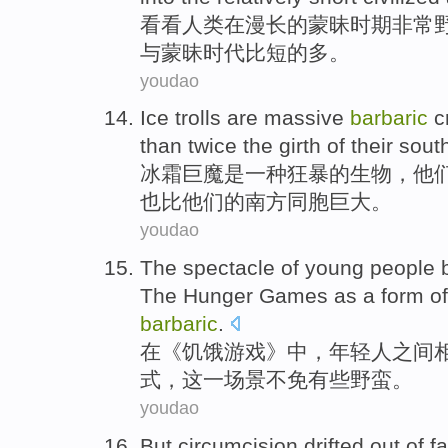
看看人类在
漫长
的
蒙昧
时期非常
与
蒙昧时代比
短
的多。
youdao
Ice trolls
are
massive
barbaric
c
than
twice the
girth
of
their
sout
冰霜
巨魔
是
一种
狂暴
的
生物
，
他
也
比
他们的
南方
同胞巨大。
youdao
The spectacle
of
young people
b
The
Hunger
Games
as
a
form
o
barbaric
.
在《
饥饿
游戏
》中，
年轻人
之间
式
，
这
一场景不免有些
野蛮
。
youdao
But circumcision
drifted
out
of
f