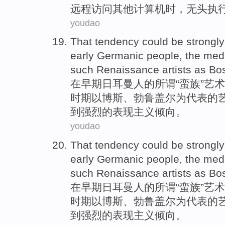
远程
访问
其他
计算机
时，无头执
youdao
That tendency
could be
strongly
early
Germanic
people,
the med
such Renaissance
artists
as
Bo
在
早期
日耳曼人
的
所谓“蛮族”
艺术
时期
以
博斯、勃鲁盖尔为代表的
到
强烈
的表现
主义
倾向。
youdao
That tendency
could be
strongly
early
Germanic
people,
the med
such Renaissance
artists
as
Bo
在
早期
日耳曼人
的
所谓“蛮族”
艺术
时期
以
博斯、勃鲁盖尔为代表的
到
强烈
的表现
主义
倾向。