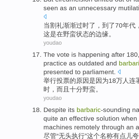
seen as an unnecessary mutilat
当
割礼
渐渐
过时了
，
到了
70
年代
这
是
在
野蛮状态的边缘。
youdao
The vote
is happening after 18
practice
as outdated
and
barbar
presented to
parliament
.
举行
投票的原因是因为18万
人
连
时
，
而且
十分野蛮
。
youdao
Despite
its
barbaric
-sounding
n
quite an
effective
solution
when
machines
remotely
through
an 
尽管
“
无头
执行
”这个
名称
有点儿夸