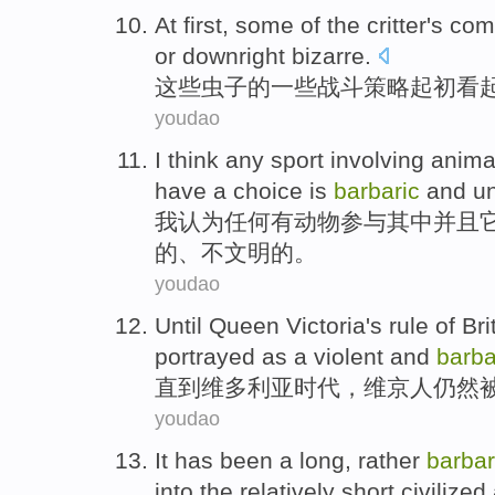
At
first
,
some
of
the critter
's
com
or
downright bizarre
.
这些
虫子
的
一些
战斗
策略
起初
看
youdao
I
think
any
sport
involving
anima
have a choice
is
barbaric
and
un
我
认为
任何
有
动物
参与
其中
并且
的
、
不
文明
的。
youdao
Until
Queen
Victoria
's rule
of
Bri
portrayed
as a
violent
and
barba
直到
维多利亚
时代，
维京
人
仍然
youdao
It
has been a long
, rather
barbar
into
the relatively
short
civilized