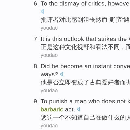
To the dismay
of
critics
,
howeve
批评者
对此
感到沮丧
然而
“
野蛮
”
路
youdao
It is
this
outlook
that strikes the
正是
这种
文化
视野和看法
不同，
youdao
Did
he
become
an instant
conve
ways?
他
是否
立即
变成
了
古典
爱好者
而
youdao
To
punish
a
man who
does not
barbaric
act.
惩罚
一个
不
知道
自己
在
做什么的
youdao