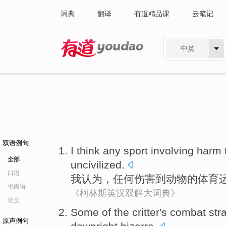
词典
翻译
有道精品课
云笔记
中英
有道 - 网易旗下搜索
双语例句
I
think
any
sport
involving
harm
全部
uncivilized
.
口语
我
认为
，
任何
伤害
到
动物
的
体育
书面语
《柯林斯英汉双解大词典》
论文
Some
of
the critter
's
combat
str
原声例句