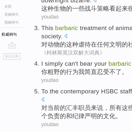
downright
bizarre
.
全部
这种
生物
的
一些
战斗
策略
看起来
音频例句
youdao
视频例句
This
barbaric
treatment
of
anima
权威例句
society
.
对
动物
的
这种
虐待
在
任何
文明的
《柯林斯英汉双解大词典》
go
返回词典
top
I
simply
can't bear
your
barbaric
你
粗野的
行为
我
简直
忍
受不了
。
youdao
To
the contemporary
HSBC
staf
对
当前
的
汇丰
职员
来说，
所有
这
个负责的和纪律严明的文化。
youdao