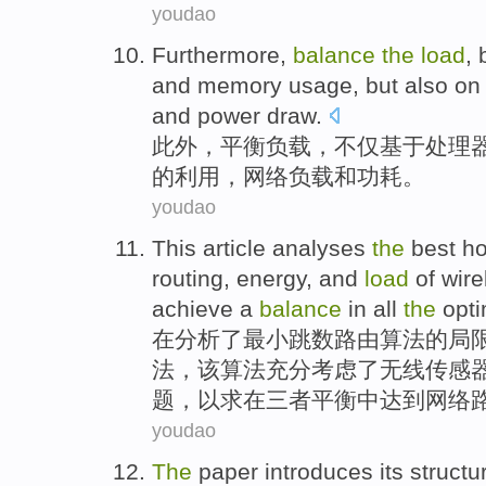
youdao
Furthermore
,
balance
the
load
,
and
memory
usage
,
but
also
on
and
power draw
.
此外
，
平衡
负载
，
不仅
基于
处理
的
利用
，
网络
负载和
功耗
。
youdao
This article analyses
the
best
h
routing,
energy
, and
load
of
wire
achieve
a
balance
in
all
the
opt
在
分析
了最小
跳
数
路由
算法
的局
法，该算法充分考虑了
无线
传感
题，
以求
在三者
平衡
中达到网络
youdao
The
paper
introduces
its
structu