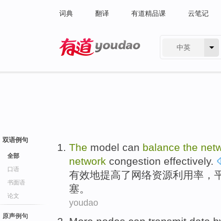
词典
翻译
有道精品课
云笔记
中英
有道 - 网易旗下搜索
双语例句
The
model can
balance
the
net
全部
network
congestion
effectively
.
口语
有效地提高
了
网络
资源利用率
，
书面语
塞。
论文
youdao
原声例句