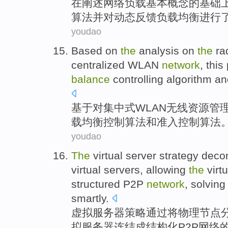
在
阐述
网络
负载
基本
概念
的
基础
算法
并
对
动态
反馈负载均衡进行
youdao
Based on
the
analysis
on
the
ra
centralized
WLAN
network
,
this
balance
controlling
algorithm
an
基于
对
集中式
WLAN
无线
资源
管
载
均衡
控制
算法
和
准入
控制
算法
youdao
The
virtual
server
strategy
deco
virtual
servers
, allowing
the
virt
structured
P2P
network
,
solving
smartly.
虚拟
服务器
策略
通过将物理
节点
拟服务器连结成
结构化
P2P
网络