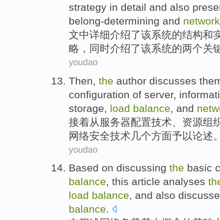
strategy
in
detail
and
also
prese
belong-determining
and
network
文中
详细
介绍
了
该
系统的
结构
和
略
，
同时
介绍
了
该
系统的
两个
关
youdao
Then
,
the
author discusses
the
configuration
of
server
, informa
storage
,
load
balance
,
and
netw
接着
从
服务器
配置
技术、
资源
组
网络
安全技术
几个
方面予以
论述
youdao
Based
on discussing
the
basic
balance
, this article
analyses
th
load
balance
, and also discuss
balance
.