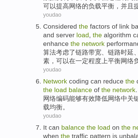
可以
提高
网络的
负载
平衡
，并且
youdao
Considered
the
factors
of
link
ba
and
server
load
,
the
algorithm
c
enhance
the
network
performan
算法
考虑
了
链路
带宽
、链路
时延
素
，
可以
在
一定
程度上
平衡
网络
youdao
Network
coding
can
reduce
the
the
load
balance
of
the
network
.
网络
编码
能够
有效降低
网络
中
关
载
均衡
。
youdao
It
can
balance
the
load
on
the
n
when
the
traffic pattern
is unbal