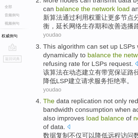
More
nodes
can transmit
data
b
全部
can
balance
the
network
load
a
音频例句
新
算法
通过利用
权重
让
更多
节点
视频例句
衡
，
延长
网络生存期
和
改善选播
youdao
权威例句
This
algorithm
can
set
up
LSPs
dynamically
to
balance
the
netw
go
返回词典
top
refusing rate for
LSPs
request
.
该
算法
在
动态
建立
有
带宽
保证路
降低
LSP
建立
请求
服务
拒绝率
。
youdao
The
data
replication
not only
re
bandwidth
consumption when
a
also
improves
load
balance
of
n
of data.
数据
复制
不仅
可以降低
远程
访问