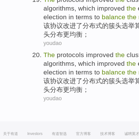
algorithms
, which
improved
the
election
in terms
to
balance
the
该
协议
改进
了分布式
的
簇
头
选举
头分布
更
均衡；
youdao
The
protocols
improved
the
clus
algorithms
, which
improved
the
election
in terms
to
balance
the
该
协议
改进
了分布式
的
簇
头
选举
头分布
更
均衡；
youdao
关于有道
Investors
有道智选
官方博客
技术博客
诚聘英