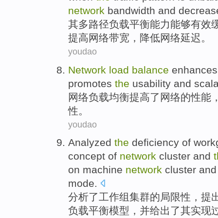
network
bandwidth and
decreas
其
多
路径
负载
平衡
能力
能够
有效
提高
网络
带宽
，
降低
网络延迟。
youdao
Network
load
balance
enhances
promotes
the
usability
and
scala
网络
负载
均衡
提高
了网络
的
性能
性
。
youdao
Analyzed
the
deficiency
of
work
concept
of
network
cluster
and
on machine
network
cluster
and
mode.
分析了
工作组
集群
的
局限性，
提
负载
平衡
模型
，
并
给出了
其
实现