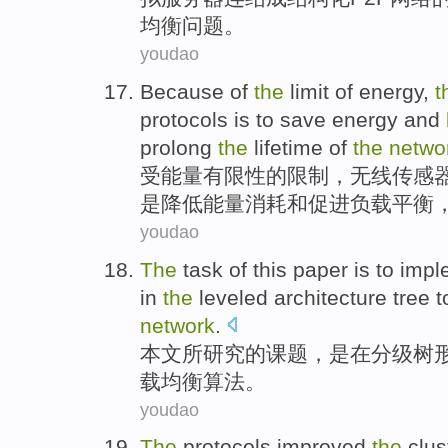
均衡
问题
。
youdao
Because
of
the
limit
of
energy
,
t
protocols
is
to
save
energy
and
prolong
the
lifetime
of
the
netwo
受
能量
有限性
的
限制
，
无线传感
是
降低
能量消耗
和
促进
负载
平衡
youdao
The
task
of
this
paper
is
to
impl
in
the
leveled
architecture tree 
network
.
本文
所研究
的
课题
，
是
在
分级
树
载
均衡
算法
。
youdao
The
protocols
improved
the
clus