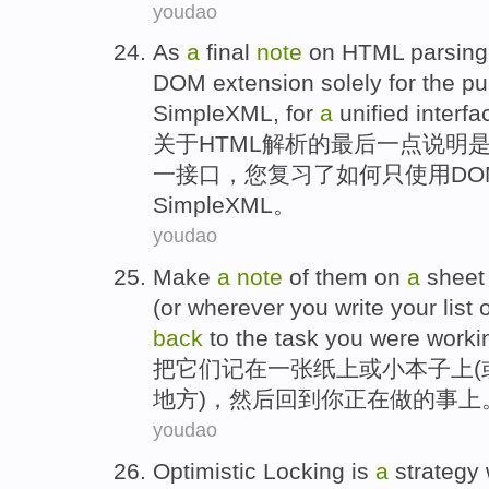
youdao
As
a
final
note
on
HTML
parsing
DOM
extension
solely
for the p
SimpleXML
,
for
a
unified
interfa
关于
HTML
解析
的
最后
一点说明
一
接口
，
您
复习了
如何
只
使用
DO
SimpleXML
。
youdao
Make
a
note
of
them
on
a
sheet
(
or
wherever
you
write
your list
o
back
to
the
task
you
were worki
把
它们
记
在
一张纸
上
或
小
本子上
(
地方)，
然后
回到
你
正在
做
的
事
上
youdao
Optimistic
Locking
is
a
strategy