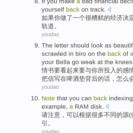
If
you
make
a
bad
financial
deci
yourself
back
on track
.
如果
你
做
了
一个
很糟糕
的
经济
决
轨道。
youdao
The letter
should
look
as
beautif
scrawled
in
biro
on
the
back
of
your
Bella go weak at the knees
情书
要
看起来
要
与
你
所投入的
感
把信写
在
啤酒
垫背后
的话，怎么会
youdao
Note
that
you can
back
indexing
example
,
a
RAM
disk
.
请
注意
，
可以
根据
很多
不同
的
源
(
引
。
youdao