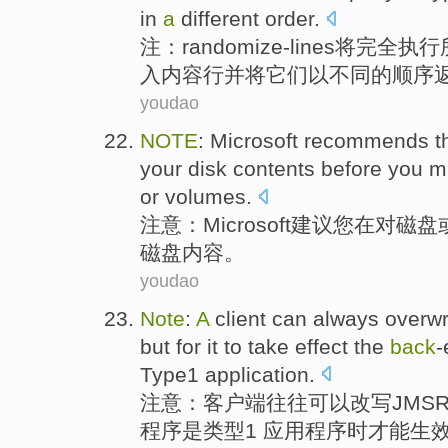
in
a
different
order
.
注
：
randomize
-
lines
将
完全执行
入
内容行
并
将
它们
以
不同
的顺序
youdao
NOTE
:
Microsoft
recommends t
your
disk
contents
before
you
m
or
volumes
.
注意
：
Microsoft
建议
您
在
对
磁盘
磁盘
内容
。
youdao
Note
:
A
client
can
always overwr
but
for it to take
effect
the
back
-
Type1
application
.
注意
：
客户
端
往往
可以
改写
JMSR
程序
是
类型
1
应用程序时才能
生