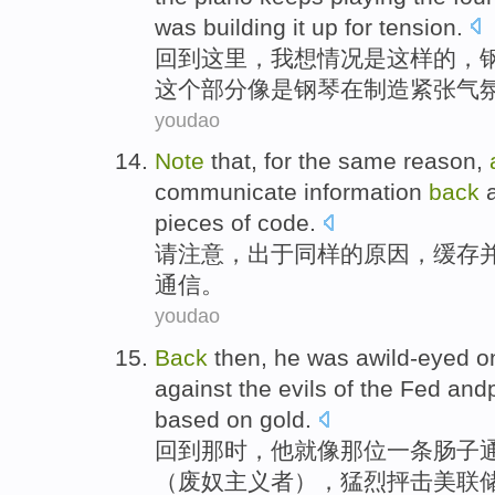
was
building
it up for
tension
.
回到
这里
，
我
想
情况
是
这样
的
，
这个
部分
像是
钢琴
在
制造
紧张气
youdao
Note
that
,
for
the
same
reason
,
communicate
information
back
pieces of
code
.
请
注意
，
出于
同样
的
原因
，
缓存
通信
。
youdao
Back
then
,
he
was awild-eyed
o
against the
evils
of
the
Fed
and
based on
gold
.
回到
那时
，
他
就像
那位
一
条肠子
（废奴主义者），
猛烈
抨击
美联