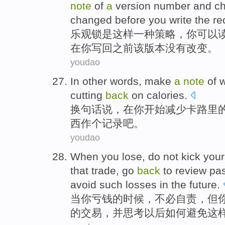
note
of
a
version
number
and
c
changed
before
you
write
the re
乐观
锁
是
这样
一种
策略
，
你
可以
在你
写
回
之前
该
版本
没有
改变
。
youdao
In
other words
,
make
a
note
of
w
cutting
back
on
calories
.
换
句
话说，在
你
开始
减少
卡路里
西
作
个
记录吧
。
youdao
When
you
lose
,
do not
kick your
that trade,
go
back
to review
pas
avoid
such
losses
in the
future
.
当
你
亏钱
的
时候，
不必
自责
，
但
的
交易
，
并
思考
以后
如何
避免
这