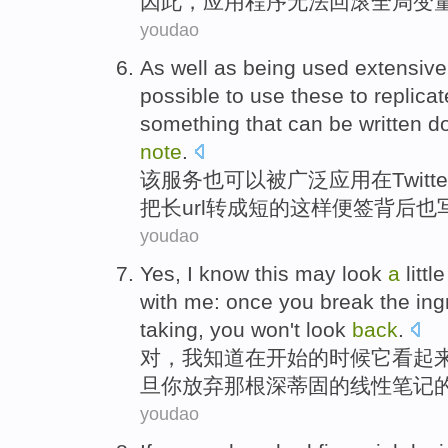
因此
，
应用
程序
无法
回滚
全局
变
youdao
As
well
as
being
used extensive
possible to
use
these
to
replica
something that can
be
written
d
note
.
该服务
也
可以
被
广泛
应用
在
Twitte
把
长
url
转成短的这样便签
背后
也
youdao
Yes
,
I
know
this
may
look
a
littl
with
me
:
once
you
break
the ing
taking
,
you
won't
look
back
.
对
，
我
知道
在
开始
的
时候
它
看起
旦
你
放弃
那
根深蒂固的
线性
笔记
youdao