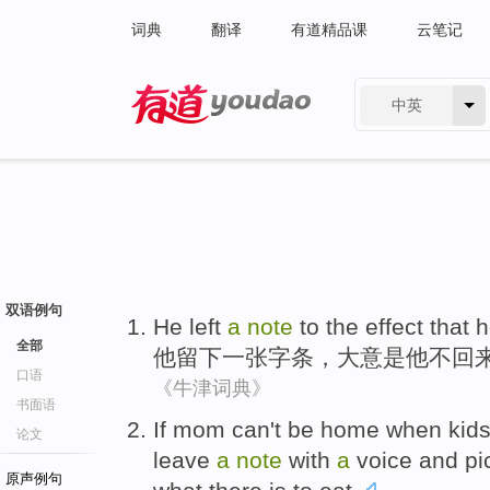
词典
翻译
有道精品课
云笔记
中英
有道 - 网易旗下搜索
双语例句
He
left
a
note
to
the effect
that
h
全部
他
留下
一张
字条，
大意
是
他
不
回
口语
《牛津词典》
书面语
If
mom
can't
be home
when
kid
论文
leave
a
note
with
a
voice
and
pi
原声例句