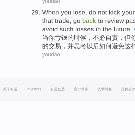
youdao
When
you
lose
,
do not
kick your
that trade,
go
back
to review
pas
avoid
such
losses
in the
future
.
当
你
亏钱
的
时候，
不必
自责
，
但
的
交易
，
并
思考
以后
如何
避免
这
youdao
关于有道
Investors
有道智选
官方博客
技术博客
诚聘英