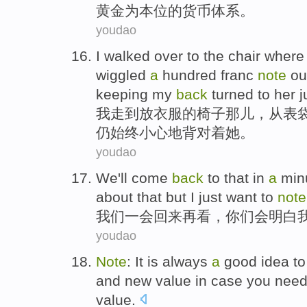
黄金为本位的
货币体系
。
youdao
I
walked over
to
the
chair
where
wiggled
a
hundred
franc
note
ou
keeping my
back
turned to
her
j
我
走
到
放
衣服
的
椅子
那儿
，
从
表
仍始终
小心地
背对着
她
。
youdao
We
'll
come
back
to that in
a
min
about that
but
I
just want
to
note
我们
一会
回来
再
看
，
你们
会
明白
youdao
Note
: It
is always
a
good idea
to
and
new
value
in case
you need
value.