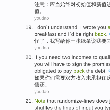
注意
：应当
始终
对
初始
值
和
新
值
值。
youdao
I
don`t
understand
. I
wrote
you
breakfast
and
I`d be right
back
.
怪
了，
我
写给
你
一张
纸条
说
我要
youdao
If
you
need
two
incomes
to
quali
you
will
have to
sign
the
promis
obligated to
pay
back
the debt
.
如果
你们
需要
双方收入
来
承担
住
偿还
。
youdao
Note
that
randomize-lines does 
shuffles
the
lines
of
input
you ty