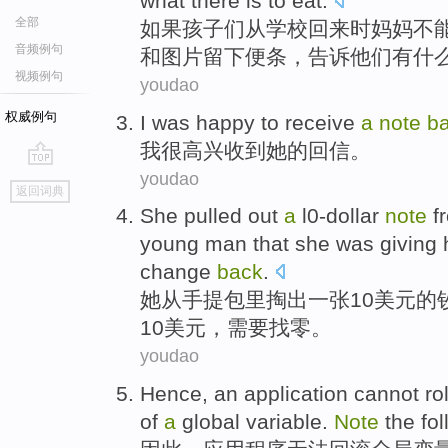
what
there is
to eat
.
全部
如果
孩子们
从
学校
回来
时
妈妈
不
音频例句
和
图片
留下
便条
，
告诉
他们
有
什
视频例句
youdao
权威例句
I
was happy to receive
a
note
b
我
很高兴收到她的回信。
youdao
go
返回词典
top
S
he pulled out
a
l0-dollar
note
fr
young man that she was giving 
change
back
.
她
从手提包里掏出一张10美元的
10美元，需要找零。
youdao
Hence
,
an application
cannot
rol
of
a
global
variable
.
Note
the fol