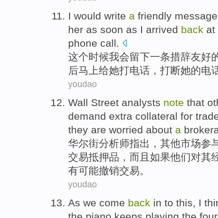
I
would write
a
friendly
message
her
as soon as
I
arrived
back
at
phone call
.
这个时候
我会
留下
一
条措辞
友好
后
马上
给
她
打电话
，
打断
她的
电
youdao
Wall Street
analysts
note
that
ot
demand
extra
collateral
for
trad
they
are
worried
about
a
broker
华尔街
分析师
指出
，
其他
市场
参
交易
抵押品
，而且
如果
他们
对
其
有可能撤销
交易
。
youdao
As
we come
back
in
to
this
,
I
thi
the
piano
keeps
playing the
four