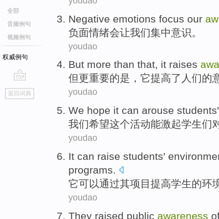
youdao
全部
Negative
emotions
focus
our
aw
音频例句
负面
情绪会
让
我们
集中
意识
。
视频例句
youdao
权威例句
But
more than
that
,
it
raises
awa
但
更
重要的
是
，
它
提高了
人们
的
go
youdao
返回词典
top
We
hope
it
can arouse
students
我们
希望
这个
活动
能
激起
学生
们
youdao
It
can
raise
students'
environme
programs
.
它
可以
通过
其
项目
提高
学生
的
环
youdao
They
raised
public
awareness
o