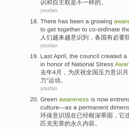
识
和
自主权
是
不
一样
的。
youdao
There has been a
growing
awar
to
get together
to
co-ordinate
th
人们越来越
意识到
，
各国
有
必要
youdao
Last
April
,
the
council
created
a
in honor
of
National
Stress
Awar
去年
4月
，
为
庆祝
全国
压力
意识月
力”
运动
。
youdao
Green
awareness
is now
entre
culture
—
as
a
permanent
dimen
环保
意识
现在
已经根深蒂固，它
匹克
宪章
的
永久
内容。