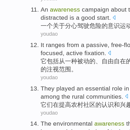
An
awareness
campaign
about
distracted
is
a
good
start
.
一
个
关于
分心
驾驶
危险
的
意识
运
youdao
It
ranges
from
a
passive
,
free-fl
focused
,
active
fixation
.
它
包括
从
一
种
被动
的、
自由自在
的
注视
范围。
youdao
They
played an
essential
role
in
among
the rural
communities
.
它们
在
提高
农村
社区
的
认识
和
兴
youdao
The
environmental
awareness
t