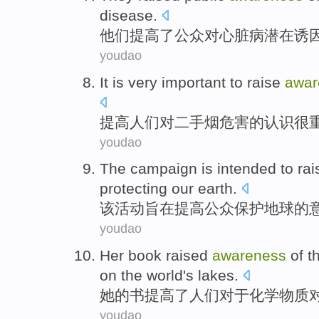
disease
.
他们
提高了
公众
对
心脏病
潜在
诱
youdao
It
is very
important
to
raise
awar
提高
人们
对
二手
烟
危害
的
认识
很
youdao
The
campaign
is intended to
rai
protecting
our earth
.
该
活动
旨在
提高
公众
保护
地球
的
youdao
Her
book
raised
awareness
of
t
on
the
world
's
lakes
.
她
的
书
提高了
人们
对于
化学物质
youdao