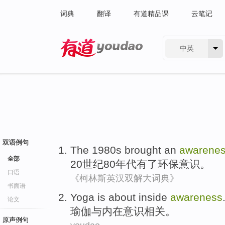
词典
翻译
有道精品课
云笔记
中英
有道 - 网易旗下搜索
双语例句
The 1980
s
brought an
awarene
全部
20世纪80
年代
有
了
环保
意识
。
口语
《柯林斯英汉双解大词典》
书面语
Yoga
is about
inside
awareness
论文
瑜伽
与
内在意识相关。
原声例句