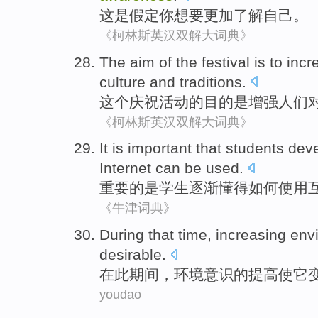
这
是
假定
你
想要
更加
了解自己。
《柯林斯英汉双解大词典》
The
aim
of
the
festival
is
to
incr
culture
and
traditions
.
这个
庆祝活动
的
目的
是
增强
人们
《柯林斯英汉双解大词典》
It
is
important
that
students
dev
Internet
can be
used
.
重要
的
是
学生
逐渐
懂得
如何
使用
《牛津词典》
D
uring that time, increasing en
desirable.
在
此期间，环境意识的提高使它
youdao