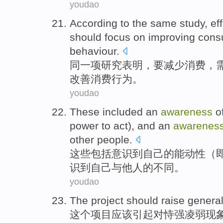
youdao
According
to
the same
study
, ef
should
focus
on
improving
cons
behaviour
.
同一
项研究表明
，
要
减少
消费
，
改善消费行为。
youdao
These
included
an
awareness
o
power
to
act
),
and
an
awarenes
other people
.
这些
包括
意识
到
自己
的
能动性
（
识到自己
与
他人
的不同。
youdao
The
project
should
raise genera
这个
项目
应该
引起
对恃强凌弱现