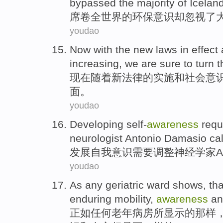
bypassed
the
majority
of
Icelan
席卷
全世界
的
环保
意识
却忽视
了
youdao
Now
with the
new
laws
in
effect
increasing
,
we
are sure
to turn
t
现在
随着
新
法律
的
实施
和
社会
意
面。
youdao
Developing
self-
awareness
requ
neurologist
Antonio
Damasio
cal
发展
自我意识
需要
调整
神经
学家
A
youdao
As
any
geriatric
ward
shows
,
tha
enduring
mobility
,
awareness
an
正如
任何
老年
病房
所显示
的
那样