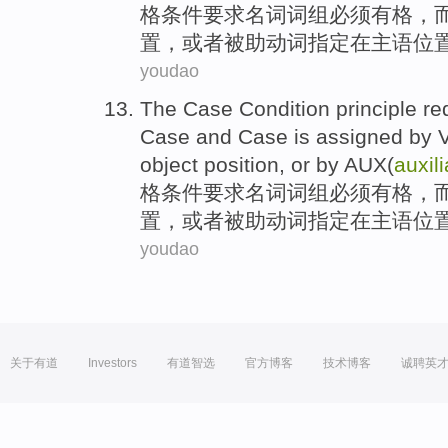
格
条件
要求
名词
词组
必须有
格，
置
，
或者
被
助动词
指定在
主语
位
youdao
The
Case
Condition
principle re
Case
and
Case is
assigned
by
V
object
position
,
or
by AUX(
auxili
格
条件
要求
名词
词组
必须有
格，
置
，
或者
被
助动词
指定在
主语
位
youdao
关于有道
Investors
有道智选
官方博客
技术博客
诚聘英