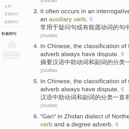
youdao
全部
It often
occurs in an
interrogativ
音频例句
an
auxiliary
verb
.
视频例句
常
用于疑问句
或
有
能
愿动词
的
句
权威例句
youdao
In
Chinese
, the
classification
of
go
adverb
always
have
dispute
.
返回词典
top
摘要
汉语
中
助动词
和
副词
的
分类
youdao
In Chinese
, the
classification
of
adverb
always
have
dispute
.
汉语
中
助动词
和
副词
的
分类
一直
youdao
"Gan"
in
Zhidan
dialect
of
North
verb
and a degree
adverb
.