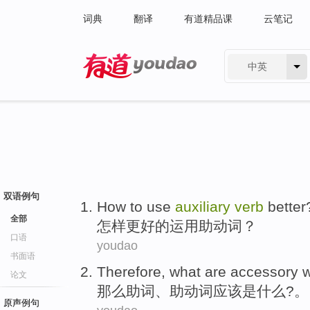
词典
翻译
有道精品课
云笔记
中英
有道 - 网易旗下搜索
双语例句
How to
use
auxiliary
verb
better
全部
怎样
更好
的
运用
助动词
？
口语
youdao
书面语
Therefore
,
what
are
accessory 
论文
那么
助词
、
助动词
应该
是
什么
?。
原声例句