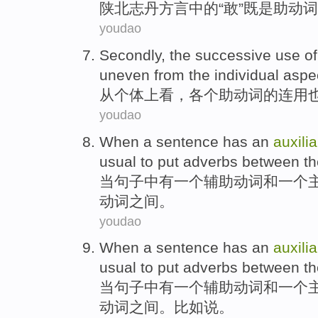
陕北
志丹
方言
中的
“敢”
既是
助动词
youdao
Secondly, the successive use
of
uneven
from
the
individual
aspec
从
个体
上看，
各个
助动词
的
连用
youdao
When
a
sentence
has
an
auxilia
usual to
put
adverbs
between
th
当
句子中
有
一
个
辅助
动词
和
一个
动词
之间
。
youdao
When
a
sentence
has
an
auxilia
usual to
put
adverbs
between
t
当
句子中
有
一
个
辅助
动词
和
一个
动词
之间
。
比如说
。