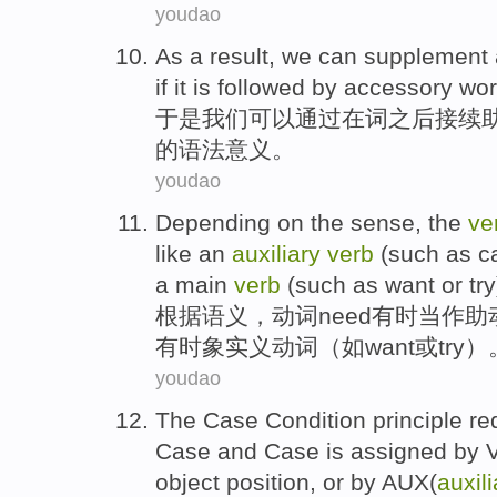
youdao
As a result,
we
can
supplement
if
it
is
followed
by
accessory
wor
于是
我们
可以
通过
在
词
之后
接续
的
语法
意义
。
youdao
Depending on
the
sense
, the
ve
like
an
auxiliary
verb
(
such
as
c
a main
verb
(such as
want
or
try
根据
语义
，
动词
need
有时
当作
助
有时
象
实义动词（如
want
或
try
）
youdao
The
Case
Condition
principle re
Case
and
Case is
assigned
by
V
object
position
,
or
by AUX(
auxili