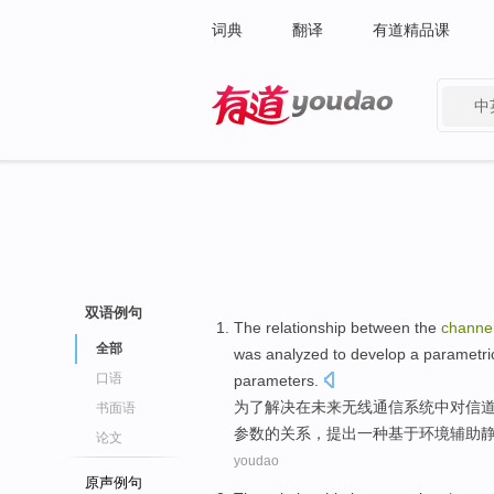
词典
翻译
有道精品课
中
有道 - 网易旗下搜索
双语例句
The
relationship between
the
channe
全部
was
analyzed
to develop
a
parametri
口语
parameters.
为了解决在未来无线通信
系统
中对
信
书面语
参数
的
关系
，提出
一种
基于
环境
辅助
论文
youdao
原声例句