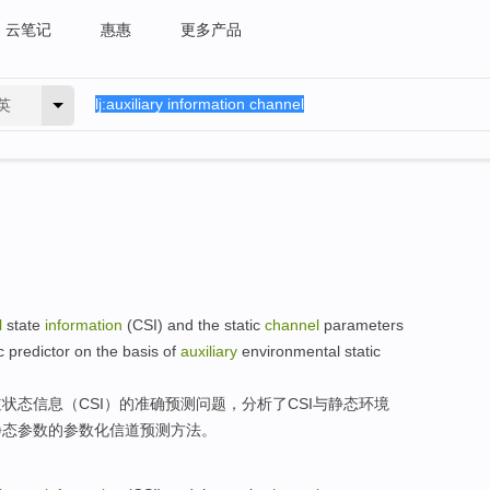
云笔记
惠惠
更多产品
英
l
state
information
(
CSI
)
and
the
static
channel
parameters
c
predictor
on the
basis
of
auxiliary
environmental
static
道
状态
信息
（
CSI
）
的
准确
预测
问题，
分析了
CSI
与
静态
环境
静态参数的参数化信道预测方法。