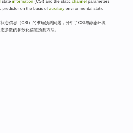
l
state
information
(
CSI
)
and
the
static
channel
parameters
c
predictor
on the
basis
of
auxiliary
environmental
static
道
状态
信息
（
CSI
）
的
准确
预测
问题，
分析了
CSI
与
静态
环境
静态参数的参数化信道预测方法。