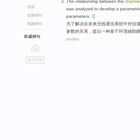
The
relationship between
the
channe
全部
was
analyzed
to develop
a
parametri
音频例句
parameters.
为了解决在未来无线通信
系统
中对
信
视频例句
参数
的
关系
，提出
一种
基于
环境
辅助
权威例句
youdao
go
返回词典
top