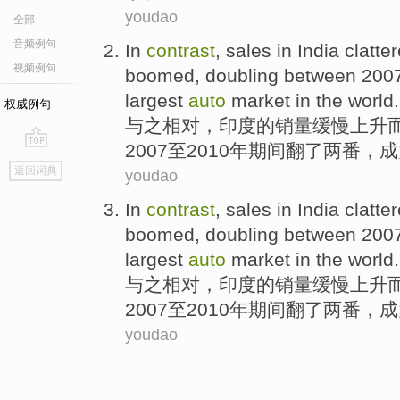
youdao
全部
音频例句
In
contrast
,
sales
in
India
clatte
视频例句
boomed,
doubling
between 200
largest
auto
market
in the
world
.
权威例句
与
之相对，
印度
的
销量
缓慢
上升
2007至2010年期间
翻了两
番，
成
go
返回词典
youdao
top
In
contrast
,
sales
in
India
clatte
boomed,
doubling
between 200
largest
auto
market
in the
world
.
与
之相对，
印度
的
销量
缓慢
上升
2007至2010年期间
翻了两
番，
成
youdao