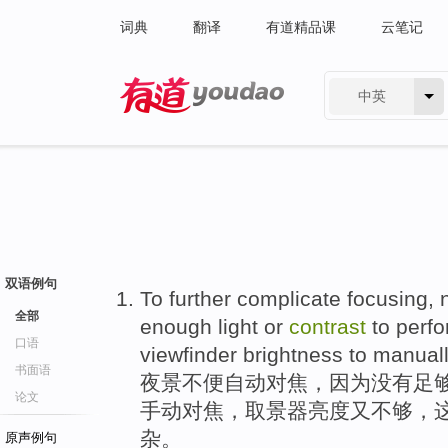
词典
翻译
有道精品课
云笔记
中英
有道 - 网易旗下搜索
双语例句
To further
complicate
focusing
,
全部
enough
light
or
contrast
to perf
口语
viewfinder
brightness
to
manual
书面语
夜景
不便
自动
对焦
，因为
没有
足
论文
手动
对焦，
取景器
亮度
又
不够
，
杂。
原声例句