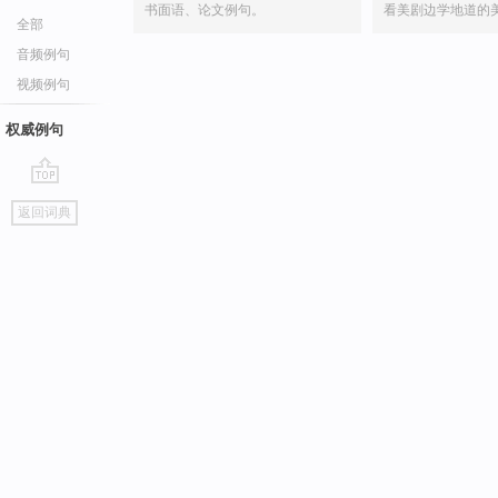
书面语、论文例句。
看美剧边学地道的
全部
音频例句
视频例句
权威例句
go
返回词典
top