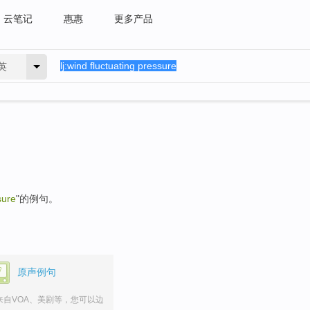
云笔记
惠惠
更多产品
英
sure
"的例句。
原声例句
来自VOA、美剧等，您可以边