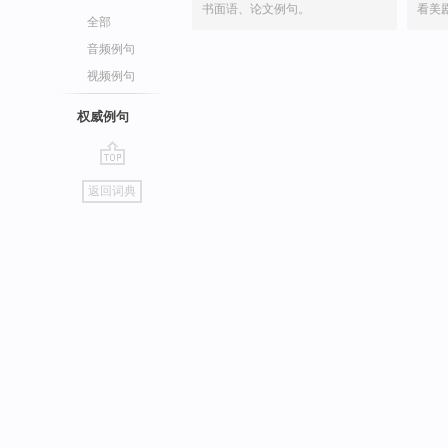
书面语、论文例句。
看美
全部
音频例句
视频例句
权威例句
go
返回词典
top