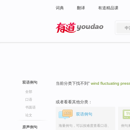
词典
翻译
有道精品课
中
有道 - 网易旗下搜索
双语例句
当前分类下找不到"
wind fluctuating pres
全部
口语
或者看看其他分类：
书面语
双语例句
论文
海量例句，可以按难度查看口语、
例句
原声例句