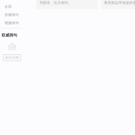
书面语、论文例句。
看美剧边学地道的
全部
音频例句
视频例句
权威例句
go
返回词典
top