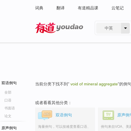
词典
翻译
有道精品课
云笔记
中英
有道 - 网易旗下搜索
双语例句
当前分类下找不到"
void of mineral aggregate
"的例
全部
口语
或者看看其他分类：
书面语
双语例句
原声例
论文
海量例句，可以按难度查看口语、
例句来自VOA、美
原声例句