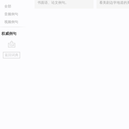
书面语、论文例句。
看美剧边学地道的
全部
音频例句
视频例句
权威例句
go
返回词典
top