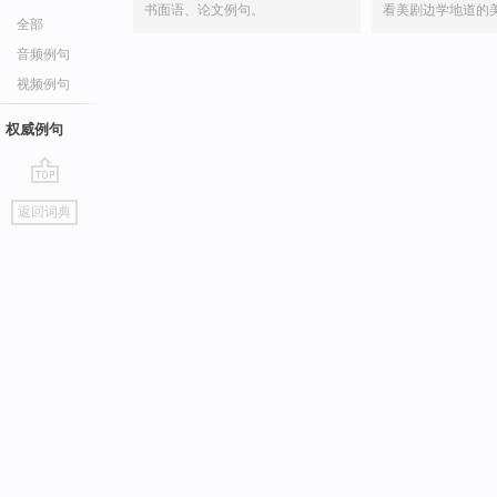
书面语、论文例句。
看美剧边学地道的
全部
音频例句
视频例句
权威例句
go
返回词典
top