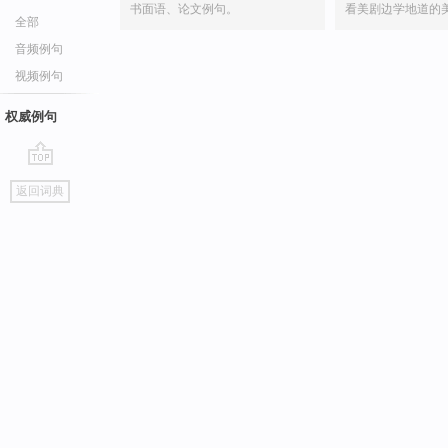
书面语、论文例句。
看美剧边学地道的
全部
音频例句
视频例句
权威例句
go
返回词典
top