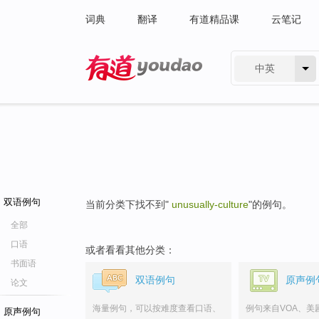
词典
翻译
有道精品课
云笔记
中英
有道 - 网易旗下搜索
双语例句
当前分类下找不到"
unusually-culture
"的例句。
全部
口语
或者看看其他分类：
书面语
双语例句
原声例
论文
海量例句，可以按难度查看口语、
例句来自VOA、美
原声例句