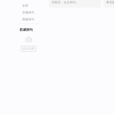
书面语、论文例句。
看美
全部
音频例句
视频例句
权威例句
go
返回词典
top