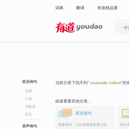
词典
翻译
有道精品课
中
有道 - 网易旗下搜索
双语例句
当前分类下找不到"
unusually-culture
"的
全部
口语
或者看看其他分类：
书面语
双语例句
论文
海量例句，可以按难度查看口语、
例句
原声例句