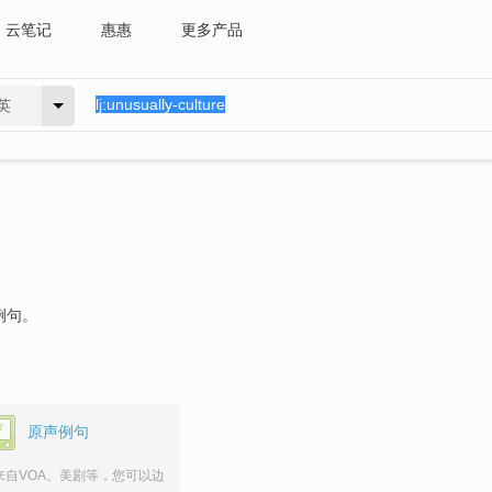
云笔记
惠惠
更多产品
英
例句。
原声例句
来自VOA、美剧等，您可以边